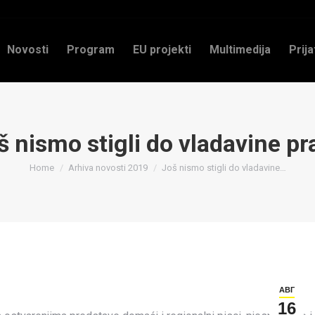
Novosti
Program
EU projekti
Multimedija
Prija
š nismo stigli do vladavine pr
You are here:
Home
Arhiva novosti 2019
Još nismo stigli do vladavine…
АВГ
16