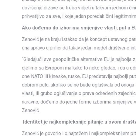
dovršenje države se treba vidjeti u takvom jednom činu
prihvatljivo za sve, i koje jedan poredak čini legitimni
Ako dođemo do izborima smjenjive vlasti, put u E
Zenović je na kraju istakao da je koncept ustavnog pat
ona upravo u prilici da takav jedan model društvene in
“Gledajući sve geopolitičke alternative EU je najbolja
djelimo sa Evropom ma kako to neko gledao, i da u od
one NATO ili kineske, ruske, EU predstavlja najbolji put
dobrom putu, ukoliko se ne bude oglušivala od onoga 
vlasti, ili grubo oglušivanje o prava određenih zajednica
naravno, dođemo do jedne forme izborima smjenjive vla
Zenović.
Identitet je najkompleksnije pitanje u ovom društ
Zenović je govorio i o najtežem i najkompleksnijem pit