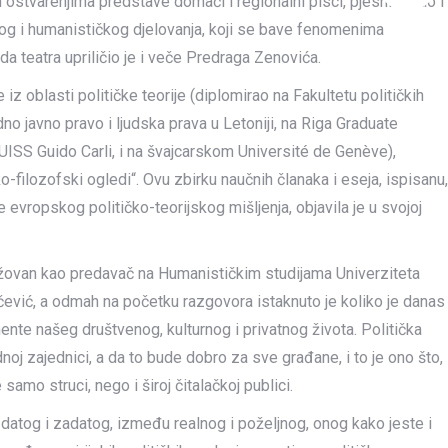
ostvarenjima predstave domaći i regionalni pisci, pjesnici, kao i
ofskog i humanističkog djelovanja, koji se bave fenomenima
a teatra upriličio je i veče Predraga Zenovića.
iz oblasti političke teorije (diplomirao na Fakultetu političkih
o javno pravo i ljudska prava u Letoniji, na Riga Graduate
LUISS Guido Carli, i na švajcarskom Université de Genève),
ko-filozofski ogledi“. Ovu zbirku naučnih članaka i eseja, ispisanu,
evropskog političko-teorijskog mišljenja, objavila je u svojoj
ažovan kao predavač na Humanističkim studijama Univerziteta
čević, a odmah na početku razgovora istaknuto je koliko je danas
mente našeg društvenog, kulturnog i privatnog života. Politička
noj zajednici, a da to bude dobro za sve građane, i to je ono što,
samo struci, nego i široj čitalačkoj publici.
u datog i zadatog, između realnog i poželjnog, onog kako jeste i