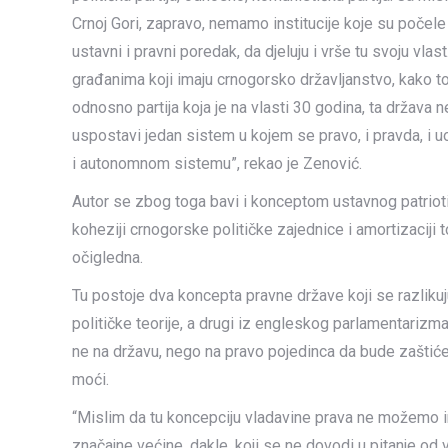
Crnoj Gori, zapravo, nemamo institucije koje su poče
ustavni i pravni poredak, da djeluju i vrše tu svoju vla
građanima koji imaju crnogorsko državljanstvo, kako to
odnosno partija koja je na vlasti 30 godina, ta država 
uspostavi jedan sistem u kojem se pravo, i pravda, i uo
i autonomnom sistemu”, rekao je Zenović.
Autor se zbog toga bavi i konceptom ustavnog patriot
koheziji crnogorske političke zajednice i amortizaciji t
očigledna.
Tu postoje dva koncepta pravne države koji se razliku
političke teorije, a drugi iz engleskog parlamentarizma,
ne na državu, nego na pravo pojedinca da bude zaštićen
moći.
“Mislim da tu koncepciju vladavine prava ne možemo i
značajne većine, dakle, koji se ne dovodi u pitanje od 