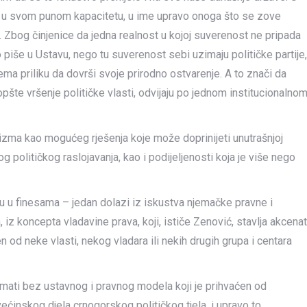
le u svom punom kapacitetu, u ime upravo onoga što se zove
st. Zbog činjenice da jedna realnost u kojoj suverenost ne pripada
 piše u Ustavu, nego tu suverenost sebi uzimaju političke partije,
nema priliku da dovrši svoje prirodno ostvarenje. A to znači da
pšte vršenje političke vlasti, odvijaju po jednom institucionalno
izma kao mogućeg rješenja koje može doprinijeti unutrašnjoj
og političkog raslojavanja, kao i podijeljenosti koja je više nego
ju u finesama – jedan dolazi iz iskustva njemačke pravne i
 iz koncepta vladavine prava, koji, ističe Zenović, stavlja akcenat
 od neke vlasti, nekog vladara ili nekih drugih grupa i centara
mati bez ustavnog i pravnog modela koji je prihvaćen od
većinskog djela crnogorskog političkog tjela, i upravo to