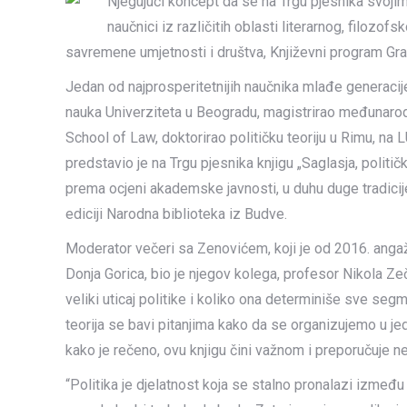
Njegujući koncept da se na Trgu pjesnika svojim 
naučnici iz različitih oblasti literarnog, filoz
savremene umjetnosti i društva, Književni program Grad
Jedan od najprosperitetnijih naučnika mlađe generacije 
nauka Univerziteta u Beogradu, magistrirao međunarodn
School of Law, doktorirao političku teoriju u Rimu, na 
predstavio je na Trgu pjesnika knjigu „Saglasja, politič
prema ocjeni akademske javnosti, u duhu duge tradicije 
ediciji Narodna biblioteka iz Budve.
Moderator večeri sa Zenovićem, koji je od 2016. ang
Donja Gorica, bio je njegov kolega, profesor Nikola Ze
veliki uticaj politike i koliko ona determiniše sve seg
teorija se bavi pitanjima kako da se organizujemo u jed
kako je rečeno, ovu knjigu čini važnom i preporučuje ne 
“Politika je djelatnost koja se stalno pronalazi izmeđ