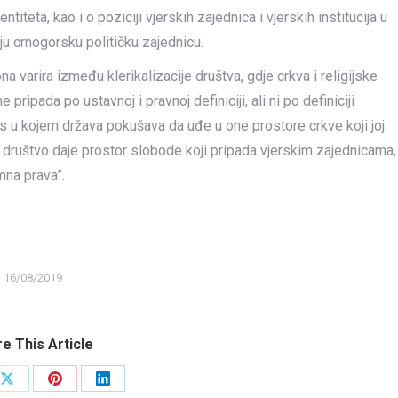
entiteta, kao i o poziciji vjerskih zajednica i vjerskih institucija u
aju crnogorsku političku zajednicu.
a varira između klerikalizacije društva, gdje crkva i religijske
ripada po ustavnoj i pravnoj definiciji, ali ni po definiciji
es u kojem država pokušava da uđe u one prostore crkve koji joj
o društvo daje prostor slobode koji pripada vjerskim zajednicama,
mna prava”.
16/08/2019
e This Article
Share
Share
Share