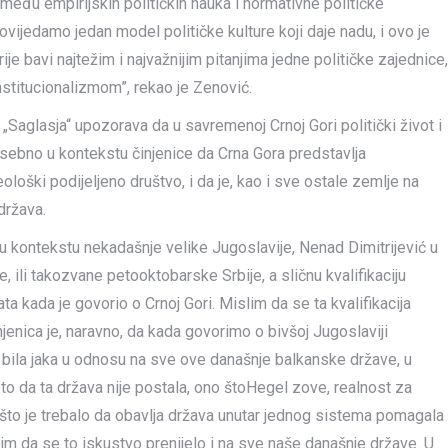
zmeđu empirijskih političkih nauka i normativne političke
ovijedamo jedan model političke kulture koji daje nadu, i ovo je
ije bavi najtežim i najvažnijim pitanjima jedne političke zajednice,
stitucionalizmom”, rekao je Zenović.
„Saglasja“ upozorava da u savremenoj Crnoj Gori politički život i
posebno u kontekstu činjenice da Crna Gora predstavlja
ološki podijeljeno društvo, i da je, kao i sve ostale zemlje na
država.
u kontekstu nekadašnje velike Jugoslavije, Nenad Dimitrijević u
 ili takozvane petooktobarske Srbije, a sličnu kvalifikaciju
ta kada je govorio o Crnoj Gori. Mislim da se ta kvalifikacija
enica je, naravno, da kada govorimo o bivšoj Jugoslaviji
na bila jaka u odnosu na sve ove današnje balkanske države, u
o to da ta država nije postala, ono štoHegel zove, realnost za
o što je trebalo da obavlja država unutar jednog sistema pomagala
slim da se to iskustvo prenijelo i na sve naše današnje države. U