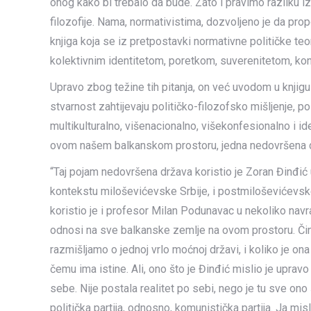
onog kako bi trebalo da bude. Zato i pravimo razliku i
filozofije. Nama, normativistima, dozvoljeno je da prop
knjiga koja se iz pretpostavki normativne političke teor
kolektivnim identitetom, poretkom, suverenitetom, kon
Upravo zbog težine tih pitanja, on već uvodom u knjigu 
stvarnost zahtijevaju političko-filozofsko mišljenje, 
multikulturalno, višenacionalno, višekonfesionalno i ide
ovom našem balkanskom prostoru, jedna nedovršena 
“Taj pojam nedovršena država koristio je Zoran Đinđić 
kontekstu miloševićevske Srbije, i postmiloševićevske,
koristio je i profesor Milan Podunavac u nekoliko navra
odnosi na sve balkanske zemlje na ovom prostoru. Činj
razmišljamo o jednoj vrlo moćnoj državi, i koliko je o
čemu ima istine. Ali, ono što je Đinđić mislio je uprav
sebe. Nije postala realitet po sebi, nego je tu sve on
politička partija, odnosno, komunistička partija. Ja mi