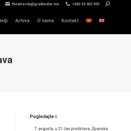
theatrecity@gradteatar.me
+382 33 402 935
Search:
telji
Arhiva
O nama
Kontakt
ava
Pogledajte i:
7. avgusta, u 21 čas predstava „Španska