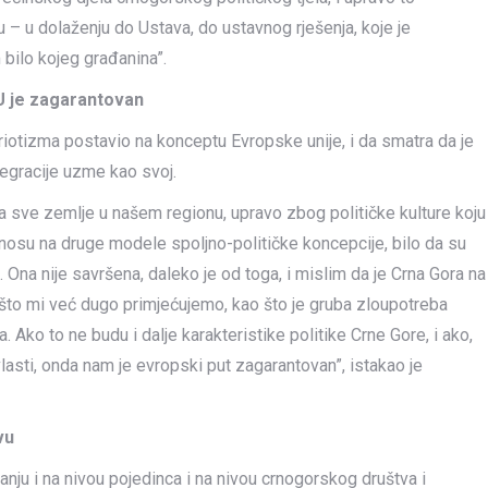
 – u dolaženju do Ustava, do ustavnog rješenja, koje je
m bilo kojeg građanina”.
U je zagarantovan
riotizma postavio na konceptu Evropske unije, i da smatra da je
tegracije uzme kao svoj.
 za sve zemlje u našem regionu, upravo zbog političke kulture koju
nosu na druge modele spoljno-političke koncepcije, bilo da su
. Ona nije savršena, daleko je od toga, i mislim da je Crna Gora na
što mi već dugo primjećujemo, kao što je gruba zloupotreba
. Ako to ne budu i dalje karakteristike politike Crne Gore, i ako,
sti, onda nam je evropski put zagarantovan”, istakao je
vu
anju i na nivou pojedinca i na nivou crnogorskog društva i