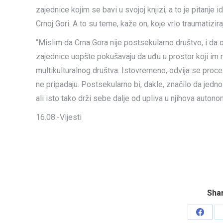
zajednice kojim se bavi u svojoj knjizi, a to je pitanje id
Crnoj Gori. A to su teme, kaže on, koje vrlo traumatizir
“Mislim da Crna Gora nije postsekularno društvo, i da on
zajednice uopšte pokušavaju da uđu u prostor koji im ne p
multikulturalnog društva. Istovremeno, odvija se proc
ne pripadaju. Postsekularno bi, dakle, značilo da jedn
ali isto tako drži sebe dalje od upliva u njihova autono
16.08.-Vijesti
Shar
Share