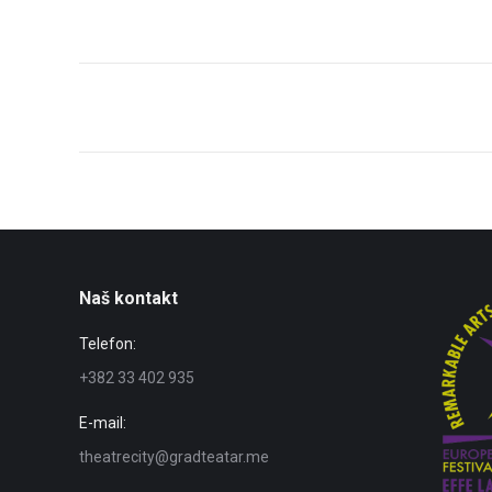
on
Faceb
Post
navigation
Naš kontakt
Telefon:
+382 33 402 935
E-mail:
theatrecity@gradteatar.me