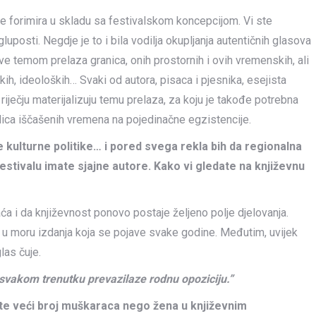
se forimira u skladu sa festivalskom koncepcijom. Vi ste
gluposti. Negdje je to i bila vodilja okupljanja autentičnih glasova
ave temom prelaza granica, onih prostornih i ovih vremenskih, ali
skih, ideoloških… Svaki od autora, pisaca i pjesnika, esejista
riječju materijalizuju temu prelaza, za koju je takođe potrebna
dica iščašenih vremena na pojedinačne egzistencije.
 kulturne politike… i pored svega rekla bih da regionalna
 festivalu imate sjajne autore. Kako vi gledate na književnu
a i da književnost ponovo postaje željeno polje djelovanja.
 u moru izdanja koja se pojave svake godine. Međutim, uvijek
las čuje.
u svakom trenutku prevazilaze rodnu opoziciju.”
te veći broj muškaraca nego žena u književnim