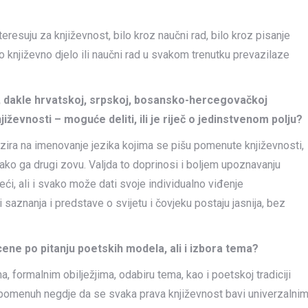
teresuju za književnost, bilo kroz naučni rad, bilo kroz pisanje
lo književno djelo ili naučni rad u svakom trenutku prevazilaze
 dakle hrvatskoj, srpskoj, bosansko-hercegovačkoj
jiževnosti – moguće deliti, ili je riječ o jedinstvenom polju?
zira na imenovanje jezika kojima se pišu pomenute književnosti,
ko ga drugi zovu. Valjda to doprinosi i boljem upoznavanju
eći, ali i svako može dati svoje individualno viđenje
 saznanja i predstave o svijetu i čovjeku postaju jasnija, bez
ene po pitanju poetskih modela, ali i izbora tema?
, formalnim obilježjima, odabiru tema, kao i poetskoj tradiciji
, pomenuh negdje da se svaka prava književnost bavi univerzalni