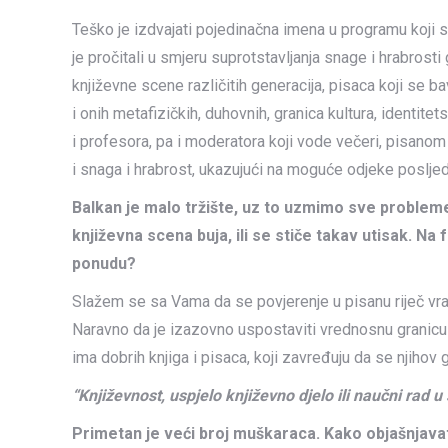
Teško je izdvajati pojedinačna imena u programu koji 
je pročitali u smjeru suprotstavljanja snage i hrabrosti 
književne scene različitih generacija, pisaca koji se b
i onih metafizičkih, duhovnih, granica kultura, identitet
i profesora, pa i moderatora koji vode večeri, pisanom 
i snaga i hrabrost, ukazujući na moguće odjeke poslje
Balkan je malo tržište, uz to uzmimo sve probleme
književna scena buja, ili se stiče takav utisak. Na
ponudu?
Slažem se sa Vama da se povjerenje u pisanu riječ vrać
Naravno da je izazovno uspostaviti vrednosnu granicu
ima dobrih knjiga i pisaca, koji zavređuju da se njihov g
“Književnost, uspjelo književno djelo ili naučni rad 
Primetan je veći broj muškaraca. Kako objašnjava