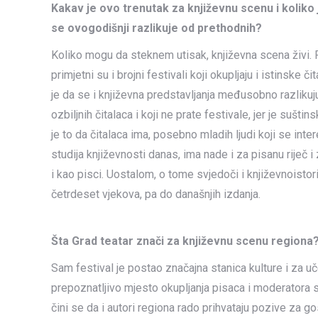
Kakav je ovo trenutak za književnu scenu i koliko
se ovogodišnji razlikuje od prethodnih?
Koliko mogu da steknem utisak, književna scena živi. 
primjetni su i brojni festivali koji okupljaju i istinske 
je da se i književna predstavljanja međusobno razlikuj
ozbiljnih čitalaca i koji ne prate festivale, jer je sušt
je to da čitalaca ima, posebno mladih ljudi koji se inte
studija književnosti danas, ima nade i za pisanu riječ 
i kao pisci. Uostalom, o tome svjedoči i književnoistori
četrdeset vjekova, pa do današnjih izdanja.
Šta Grad teatar znači za književnu scenu regiona
Sam festival je postao značajna stanica kulture i za uč
prepoznatljivo mjesto okupljanja pisaca i moderatora
čini se da i autori regiona rado prihvataju pozive za go