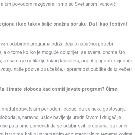
, a tim povodom razgovarali smo sa Svetlanom Ivanović,
regionu i kao takav šalje snažnu poruku. Da li kao festival
jivim odabirom programa održi ideju o nasušnoj potrebi
je, a o tome koliko je moguće oduprijeti se svemu onome što
 a i samo je odlika ljudskog karaktera, poput gluposti, svjedoči
rihvataju naše pozive za učešće, i spremnost publike da iz večeri
 Da li imate slobodu kad osmišljavate program? Čime
 sa međufestivalskim periodom, budući da se neka gostovanja
Sloboda je, naravno, uslov bavljenja uredništvom i drugačije
. Više puta smo pomenuli da se odabir svih programa, pa i onih
kim izrazima, koji o univerzalnim egzistencijalnim temama kojima