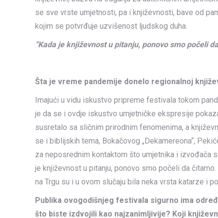
se sve vrste umjetnosti, pa i književnosti, bave od pa
kojim se potvrđuje uzvišenost ljudskog duha.
“Kada je književnost u pitanju, ponovo smo počeli d
Šta je vreme pandemije donelo regionalnoj knjiže
Imajući u vidu iskustvo pripreme festivala tokom pand
je da se i ovdje iskustvo umjetničke ekspresije pokaza
susretalo sa sličnim prirodnim fenomenima, a književni
se i biblijskih tema, Bokačovog „Dekamereona“, Pekiće
za neposrednim kontaktom što umjetnika i izvođača s
je književnost u pitanju, ponovo smo počeli da čitamo
na Trgu su i u ovom slučaju bila neka vrsta katarze i p
Publika ovogodišnjeg festivala sigurno ima određ
što biste izdvojili kao najzanimljivije? Koji knjiže