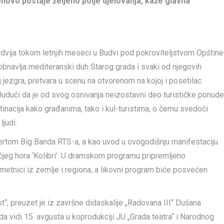
onovo postaje željeno polje djelovanja, kaže glavna
e odvija tokom letnjih meseci u Budvi pod pokroviteljstvom Opštine
obnavlja mediteranski duh Starog grada i svaki od njegovih
g jezgra, pretvara u scenu na otvorenom na kojoj i posetilac
 Budući da je od svog osnivanja neizostavni deo turističke ponude
stinacija kako građanima, tako i kul-turistima, o čemu svedoči
ljudi.
ncertom Big Banda RTS-a, a kao uvod u ovogodišnju manifestaciju
ečjeg hora ‘Kolibri’. U dramskom programu pripremljeno
umetnici iz zemlje i regiona, a likovni program biće posvećen
t“, preuzet je iz završne didaskalije „Radovana III“ Dušana
 da vidi 15. avgusta u koprodukciji JU „Grada teatra“ i Narodnog