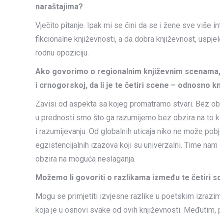
naraštajima?
Vječito pitanje. Ipak mi se čini da se i žene sve više in
fikcionalne književnosti, a da dobra književnost, uspje
rodnu opoziciju.
Ako govorimo o regionalnim književnim scenama,
i crnogorskoj, da li je te četiri scene – odnosno kn
Zavisi od aspekta sa kojeg promatramo stvari. Bez ob
u prednosti smo što ga razumijemo bez obzira na to ka
i razumijevanju. Od globalnih uticaja niko ne može pobj
egzistencijalnih izazova koji su univerzalni. Time nam i
obzira na moguća neslaganja.
Možemo li govoriti o razlikama između te četiri sc
Mogu se primjetiti izvjesne razlike u poetskim izrazima
koja je u osnovi svake od ovih književnosti. Međutim