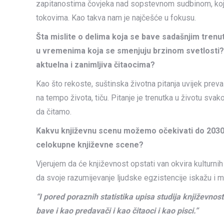
zapitanostima čovjeka nad sopstevnom sudbinom, koji ni
tokovima. Kao takva nam je najčešće u fokusu.
Šta mislite o delima koja se bave sadašnjim trenut
u vremenima koja se smenjuju brzinom svetlosti? Da
aktuelna i zanimljiva čitaocima?
Kao što rekoste, suštinska životna pitanja uvijek prev
na tempo života, tiču. Pitanje je trenutka u životu s
da čitamo.
Kakvu književnu scenu možemo očekivati do 2030. 
celokupne književne scene?
Vjerujem da će književnost opstati van okvira kulturnih
da svoje razumijevanje ljudske egzistencije iskažu i 
“I pored poraznih statistika upisa studija književnos
bave i kao predavači i kao čitaoci i kao pisci.”