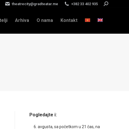
theatrecity@gradteatar.me
+382 33 402 935
Search:
telji
Arhiva
O nama
Kontakt
Pogledajte i:
6. avgusta, sa početkom u 21 čas, na