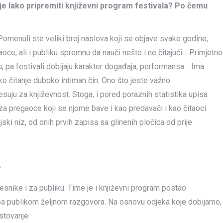
 je lako pripremiti književni program festivala? Po čemu
Pomenuli ste veliki broj naslova koji se objave svake godine,
čitaoce, ali i publiku spremnu da nauči nešto i ne čitajući… Primjetno
u, pa festivali dobijaju karakter događaja, performansa… Ima
insko čitanje duboko intiman čin. Ono što jeste važno
resuju za književnost. Stoga, i pored poraznih statistika upisa
i za pregaoce koji se njome bave i kao predavači i kao čitaoci
jski niz, od onih prvih zapisa sa glinenih pločica od prije
?
esnike i za publiku. Time je i književni program postao
 sa publikom željnom razgovora. Na osnovu odjeka koje dobijamo,
stovanje.