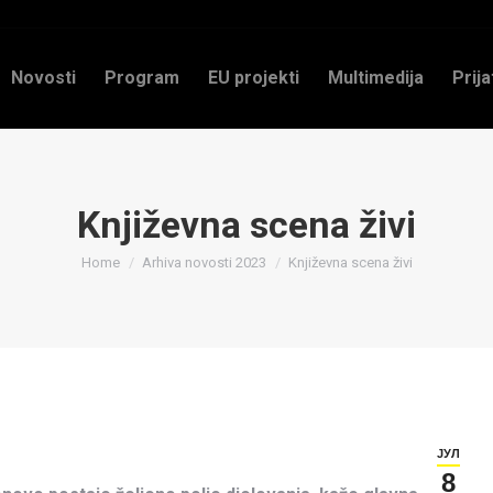
Novosti
Program
EU projekti
Multimedija
Prija
Književna scena živi
You are here:
Home
Arhiva novosti 2023
Književna scena živi
ЈУЛ
8