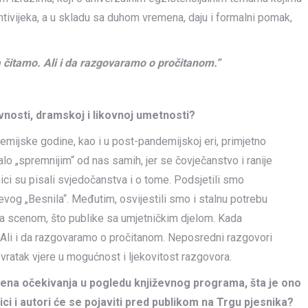
mtivijeka, a u skladu sa duhom vremena, daju i formalni pomak,
a čitamo. Ali i da razgovaramo o pročitanom.”
vnosti, dramskoj i likovnoj umetnosti?
emijske godine, kao i u post-pandemijskoj eri, primjetno
lo „spremnijim“ od nas samih, jer se čovječanstvo i ranije
ci su pisali svjedočanstva i o tome. Podsjetili smo
vog „Besnila“. Međutim, osvijestili smo i stalnu potrebu
a scenom, što publike sa umjetničkim djelom. Kada
. Ali i da razgovaramo o pročitanom. Neposredni razgovori
ovratak vjere u mogućnost i ljekovitost razgovora.
ena očekivanja u pogledu književnog programa, šta je ono
vnici i autori će se pojaviti pred publikom na Trgu pjesnika?