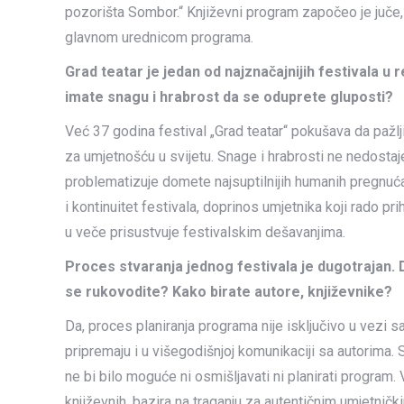
pozorišta Sombor.“ Književni program započeo je juče
glavnom urednicom programa.
Grad teatar je jedan od najznačajnijih festivala u 
imate snagu i hrabrost da se oduprete gluposti?
Već 37 godina festival „Grad teatar“ pokušava da pažl
za umjetnošću u svijetu. Snage i hrabrosti ne nedosta
problematizuje domete najsuptilnijih humanih pregnuća,
i kontinuitet festivala, doprinos umjetnika koji rado p
u veče prisustvuje festivalskim dešavanjima.
Proces stvaranja jednog festivala je dugotrajan.
se rukovodite? Kako birate autore, književnike?
Da, proces planiranja programa nije isključivo u vezi
pripremaju i u višegodišnjoj komunikaciji sa autorima. 
ne bi bilo moguće ni osmišljavati ni planirati program
književnih, bazira na traganju za autentičnim umjetnič