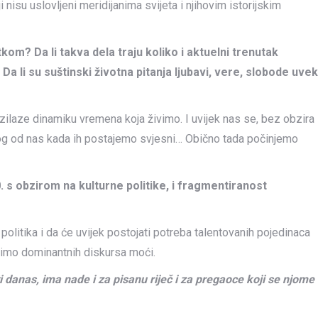
su uslovljeni meridijanima svijeta i njihovim istorijskim
kom? Da li takva dela traju koliko i aktuelni trenutak
 li su suštinski životna pitanja ljubavi, vere, slobode uvek
azilaze dinamiku vremena koja živimo. I uvijek nas se, bez obzira
vakog od nas kada ih postajemo svjesni… Obično tada počinjemo
s obzirom na kulturne politike, i fragmentiranost
 politika i da će uvijek postojati potreba talentovanih pojedinaca
mimo dominantnih diskursa moći.
ti danas, ima nade i za pisanu riječ i za pregaoce koji se njome