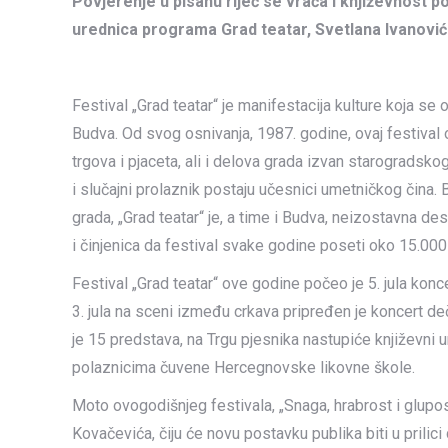
Povjerenje u pisanu riječ se vraća i književnost p
urednica programa Grad teatar, Svetlana Ivanović
Festival „Grad teatar“ je manifestacija kulture koja s
Budva. Od svog osnivanja, 1987. godine, ovaj festival 
trgova i pjaceta, ali i delova grada izvan starogradsko
i slučajni prolaznik postaju učesnici umetničkog čina.
grada, „Grad teatar“ je, a time i Budva, neizostavna de
i činjenica da festival svake godine poseti oko 15.000 
Festival „Grad teatar“ ove godine počeo je 5. jula ko
3. jula na sceni između crkava pripređen je koncert d
je 15 predstava, na Trgu pjesnika nastupiće književni 
polaznicima čuvene Hercegnovske likovne škole.
Moto ovogodišnjeg festivala, „Snaga, hrabrost i glupos
Kovačevića, čiju će novu postavku publika biti u prilici