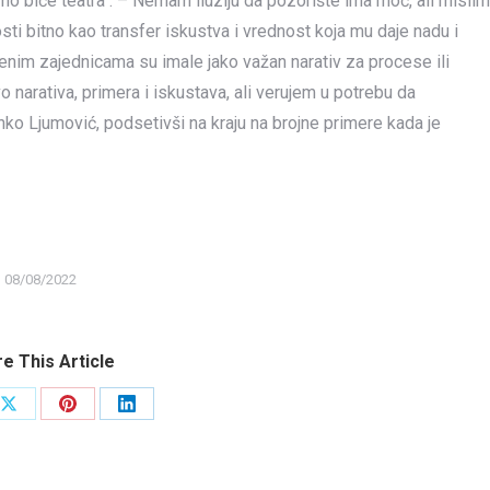
amo biće teatra“: – Nemam iluziju da pozorište ima moć, ali mislim
i bitno kao transfer iskustva i vrednost koja mu daje nadu i
nim zajednicama su imale jako važan narativ za procese ili
vo narativa, primera i iskustava, ali verujem u potrebu da
ko Ljumović, podsetivši na kraju na brojne primere kada je
08/08/2022
e This Article
Share
Share
Share
on
on
on
ook
X
Pinterest
LinkedIn