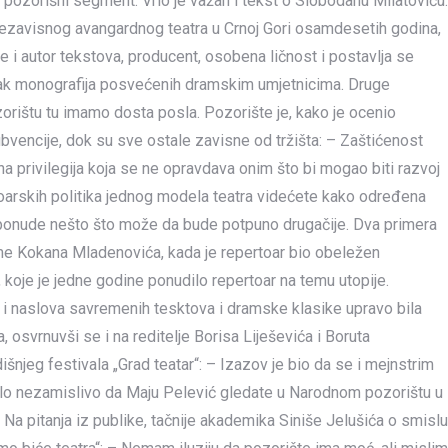
 pozorišni segment. Vrlo je važan i tekst o Slobodanu Milatoviću.
zavisnog avangardnog teatra u Crnoj Gori osamdesetih godina,
e i autor tekstova, producent, osobena ličnost i postavlja se
atak monografija posvećenih dramskim umjetnicima. Druge
orištu tu imamo dosta posla. Pozorište je, kako je ocenio
ubvencije, dok su sve ostale zavisne od tržišta: – Zaštićenost
a privilegija koja se ne opravdava onim što bi mogao biti razvoj
oarskih politika jednog modela teatra videćete kako određena
i ponude nešto što može da bude potpuno drugačije. Dva primera
me Kokana Mladenovića, kada je repertoar bio obeležen
 koje je jedne godine ponudilo repertoar na temu utopije.
 i naslova savremenih tesktova i dramske klasike upravo bila
 osvrnuvši se i na reditelje Borisa Liješevića i Boruta
njeg festivala „Grad teatar“: – Izazov je bio da se i mejnstrim
lo nezamislivo da Maju Pelević gledate u Narodnom pozorištu u
 Na pitanja iz publike, tačnije akademika Siniše Jelušića o smislu