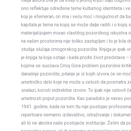
Ideja autora bila je da eseji u jednoj knjizi daju odgov
ono reflektuje određene teme kulturnog identiteta i ve
koji je efemeran, on ima i veću moć i mogućnost da bud
kapitala je tema na kojoj se može dalje raditi i o kojo
materijalizujem misao vlastitog pozorišnog iskustva o
na našim prostorima nije toliko zastupljen i to je bila
studija slučaja crnogorskog pozorišta. Knjiga je ipak v
je knjiga ta koja ostaje i kada prođe život predstave –
kojima se suočava Crnoj Gora problem pozorišne kritike
današnje pozorište, pitanje je iz kojih izvora će on moći
umetničko delo koje ne može u celosti da posmatra za r
snalazi, koristi indirektne izvore. To ipak nije celovit 
umetnosti poput pozorišta. Kao paradoks je naveo pod
1941. godine, kada na tom tlu nije postojao profesiona
repertoare nemamo izdavaštvo, istraživanje i dokument
ali to ne abolira naše postojeće institucije. Želim d