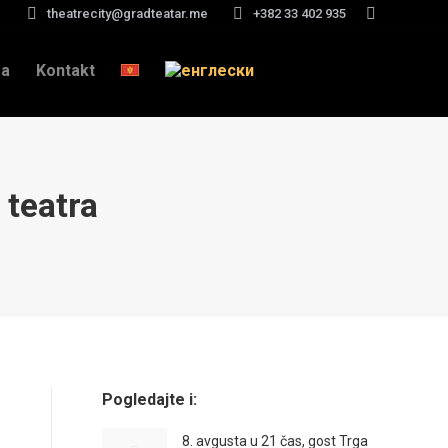
theatrecity@gradteatar.me
+382 33 402 935
Search:
a
Kontakt
 teatra
Pogledajte i:
8. avgusta u 21 čas, gost Trga