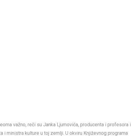
veoma važno, reči su Janka Ljumovića, producenta i profesora i
i ministra kulture u toj zemlji. U okviru Književnog programa