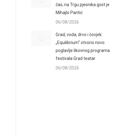
čas, na Trgu pjesnika gost je
Mihajlo Pantić
06/08/2026
Grad, voda, drvo i čovjek:
a
„Equilibrium“ otvorio novo
poglavlje likovnog programa
festivala Grad teatar
06/08/2026