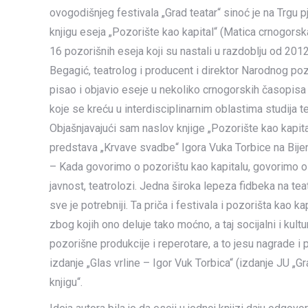
ovogodišnjeg festivala „Grad teatar“ sinoć je na Trgu 
knjigu eseja „Pozorište kao kapital“ (Matica crnogorska
16 pozorišnih eseja koji su nastali u razdoblju od 201
Begagić, teatrolog i producent i direktor Narodnog po
pisao i objavio eseje u nekoliko crnogorskih časopisa
koje se kreću u interdisciplinarnim oblastima studija 
Objašnjavajući sam naslov knjige „Pozorište kao kapita
predstava „Krvave svadbe“ Igora Vuka Torbice na Bije
– Kada govorimo o pozorištu kao kapitalu, govorimo o 
javnost, teatrolozi. Jedna široka lepeza fidbeka na teata
sve je potrebniji. Ta priča i festivala i pozorišta kao ka
zbog kojih ono deluje tako moćno, a taj socijalni i kult
pozorišne produkcije i reperotare, a to jesu nagrade i
izdanje „Glas vrline – Igor Vuk Torbica“ (izdanje JU „Gr
knjigu“.