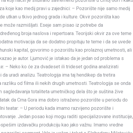
or na koji način je situirano savremeno pozorište u Crnoj Gori i kak
za koje kao medij pravi u zajednici: – Pozorište nije samo medij
e utkan u tkivo jednog grada i kulture. Okvir pozorišta kao
j se može razmišljati. Eseje sam pisao iz potrebe da
dređenog broja naslova i repertoara. Teorijski okvir za ove teme
 dodatna motivacija da se dodatno propituju te teme i da se uvede
rhunski kapital, govorimo o pozorištu kao prolaznoj umetnosti, ali
 kazao je autor. Ljumović je istakao da je jedan od problema s
: – Neko ko će za dvadeset ili trideset godina analizirati
 da uradi analizu. Teatrologija ima taj hendikep da tretira
azliku od filma ili nekih drugih umetnosti. Teatrologija se onda
čin sagledavanja totaliteta umetničkog dela što je suština žive
atak da Crna Gora ima dobro istraženo pozorište u periodu do
lni teatar: – U periodu kada imamo razvijeno pozorište i
ovanje. Jedan posao koji mogu raditi specijalizovane institucije,
a pospešim izdavačku produkciju kao jako važnu. Imamo vredne