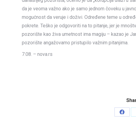
današnjeg pozorišta, ocenio je da „korupcija ulazi u s
da je veoma važno ako je samo jednom čoveku u javnost
mogućnost da veruje i doživi. Određene teme u određe
pokrete. Teško je odgovoriti na to pitanje, jer je mnošt
pozorište kao živa umetnost ima magiju – kazao je Jan
pozorište angažovamo pristupilo važnim pitanjima.
7.08. – nova.rs
Shar
Share
on
Faceb