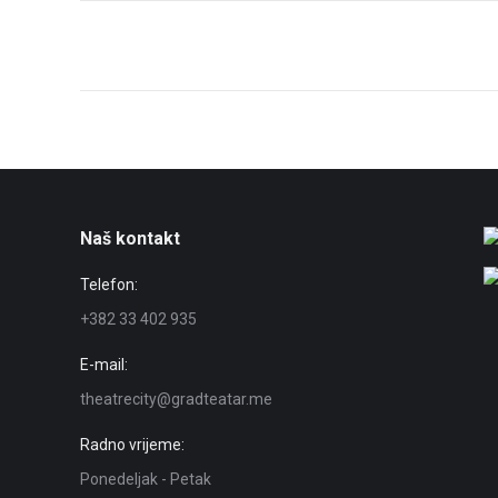
Post
navigation
Naš kontakt
Telefon:
+382 33 402 935
E-mail:
theatrecity@gradteatar.me
Radno vrijeme:
Ponedeljak - Petak