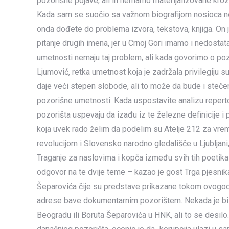
pozorišne pojave, ali ih nemamo materijalizovane kroz
Kada sam se suočio sa važnom biografijom nosioca ne
onda dođete do problema izvora, tekstova, knjiga. On j
pitanje drugih imena, jer u Crnoj Gori imamo i nedost
umetnosti nemaju taj problem, ali kada govorimo o poz
Ljumović, retka umetnost koja je zadržala privilegiju s
daje veći stepen slobode, ali to može da bude i stečen
pozorišne umetnosti. Kada uspostavite analizu repert
pozorišta uspevaju da izađu iz te železne definicije 
koja uvek rado želim da podelim su Atelje 212 za vre
revolucijom i Slovensko narodno gledališče u Ljubljani,
Traganje za naslovima i kopča između svih tih poetika
odgovor na te dvije teme – kazao je gost Trga pjesnika,
Šeparovića čije su predstave prikazane tokom ovogodiš
adrese bave dokumentarnim pozorištem. Nekada je bi
Beogradu ili Boruta Šeparovića u HNK, ali to se desilo.