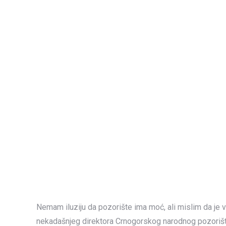
Nemam iluziju da pozorište ima moć, ali mislim da je 
nekadašnjeg direktora Crnogorskog narodnog pozorišta 