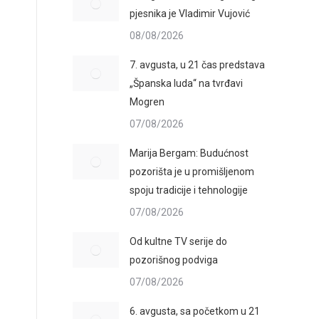
pjesnika je Vladimir Vujović
08/08/2026
7. avgusta, u 21 čas predstava
„Španska luda“ na tvrđavi
Mogren
07/08/2026
Marija Bergam: Budućnost
pozorišta je u promišljenom
spoju tradicije i tehnologije
07/08/2026
Od kultne TV serije do
pozorišnog podviga
07/08/2026
6. avgusta, sa početkom u 21