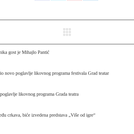
Share
Share
Share
Share
on
on
on
on
Facebook
X
Pinterest
LinkedIn
nika gost je Mihajlo Pantić
io novo poglavlje likovnog programa festivala Grad teatar
poglavlje likovnog programa Grada teatra
eđu crkava, biće izvedena predstava „Više od igre“