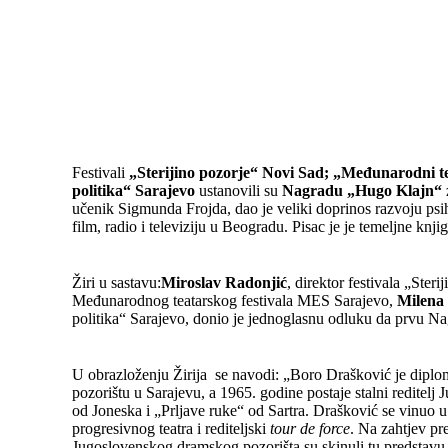
Festivali
„Sterijino pozorje“ Novi Sad; „Međunarodni te
politika“ Sarajevo
ustanovili su
Nagradu „Hugo Klajn“
učenik Sigmunda Frojda, dao je veliki doprinos razvoju psiho
film, radio i televiziju u Beogradu. Pisac je je temeljne knj
Žiri u sastavu:
Miroslav Radonjić
, direktor festivala „Ster
Međunarodnog teatarskog festivala MES Sarajevo,
Milena
politika“ Sarajevo, donio je jednoglasnu odluku da prvu Na
U obrazloženju Žirija se navodi: „Boro Drašković je diplomi
pozorištu u Sarajevu, a 1965. godine postaje stalni redite
od Joneska i „Prljave ruke“ od Sartra. Drašković se vinuo u
progresivnog teatra i rediteljski
tour de force
. Na zahtjev p
Jugoslovenskog dramskog pozorišta su skinuli tu predstavu s