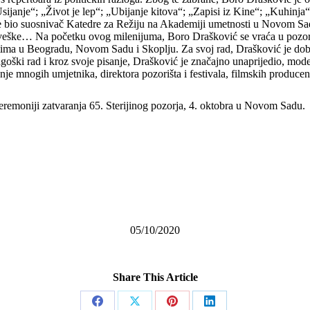
janje“; „Život je lep“; „Ubijanje kitova“; „Zapisi iz Kine“; „Kuhinja“ 
je bio suosnivač Katedre za Režiju na Akademiji umetnosti u Novom Sa
orveške… Na početku ovog milenijuma, Boro Drašković se vraća u pozo
štima u Beogradu, Novom Sadu i Skoplju. Za svoj rad, Drašković je dob
agoški rad i kroz svoje pisanje, Drašković je značajno unaprijedio, mode
je mnogih umjetnika, direktora pozorišta i festivala, filmskih producenat
emoniji zatvaranja 65. Sterijinog pozorja, 4. oktobra u Novom Sadu.
05/10/2020
Share This Article