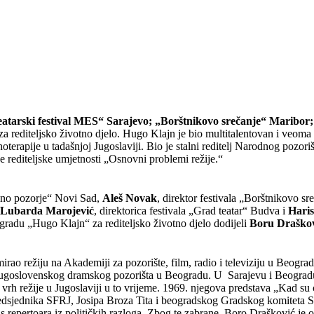
atarski festival MES“ Sarajevo; „Borštnikovo srečanje“ Maribor; 
za rediteljsko životno djelo. Hugo Klajn je bio multitalentovan i veoma u
terapije u tadašnjoj Jugoslaviji. Bio je stalni reditelj Narodnog pozori
ige rediteljske umjetnosti „Osnovni problemi režije.“
ijino pozorje“ Novi Sad,
Aleš Novak
, direktor festivala „Borštnikovo s
 Lubarda Marojević
, direktorica festivala „Grad teatar“ Budva i
Haris
gradu „Hugo Klajn“ za rediteljsko životno djelo dodijeli
Boru Draškov
rao režiju na Akademiji za pozorište, film, radio i televiziju u Beogr
lj Jugoslovenskog dramskog pozorišta u Beogradu. U Sarajevu i Beogradu
 vrh režije u Jugoslaviji u to vrijeme. 1969. njegova predstava „Kad su 
redsjednika SFRJ, Josipa Broza Tita i beogradskog Gradskog komiteta S
 repertoara iz političkih razloga. Zbog te zabrane, Boro Drašković je od