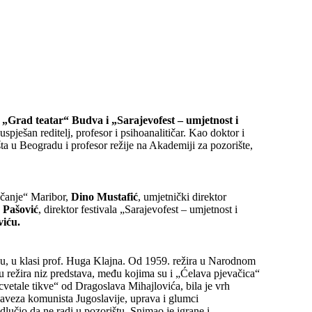
„Grad teatar“ Budva i „Sarajevofest – umjetnost i
spješan reditelj, profesor i psihoanalitičar. Kao doktor i
šta u Beogradu i profesor režije na Akademiji za pozorište,
rečanje“ Maribor,
Dino Mustafić
, umjetnički direktor
 Pašović
, direktor festivala „Sarajevofest – umjetnost i
iću.
adu, u klasi prof. Huga Klajna. Od 1959. režira u Narodnom
 režira niz predstava, među kojima su i „Ćelava pjevačica“
cvetale tikve“ od Dragoslava Mihajlovića, bila je vrh
aveza komunista Jugoslavije, uprava i glumci
lučio da ne radi u pozorištu. Snimao je igrane i