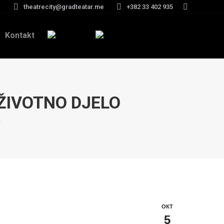
theatrecity@gradteatar.me
+382 33 402 935
Search:
Kontakt
ŽIVOTNO DJELO
…
ОКТ
5