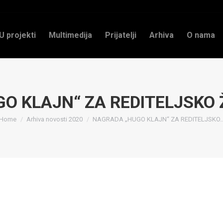
U projekti
Multimedija
Prijatelji
Arhiva
O nama
O KLAJN“ ZA REDITELJSKO 
You are here:
Home
Arhiva novosti 2020
NAGRADA „HUGO KLAJN“ ZA REDITELJSKO