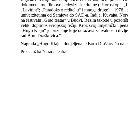
dokumentarne filmove i televizijske drame („Horoskop“; „Usi
„Lavirint“; „Paradoks o reditelju“ i mnoge druge). 1976. 
univerzitetima od Sarajeva do SAD-a, Indije, Kuvajta, N
na festivalu „Grad teatar“ u Budvi. Režira takođe u pozori
veliki doprinos evropskoj režiji. Kroz svoj umjetnički i ped
„Hugo Klajn“ je priznanje koje odražava zahvalnost i divljen
rad Bore Draškovića.“
Nagrada „Hugo Klajn“ dodjeljena je Boru Draškoviću na cer
Pres-služba “Grada teatra”