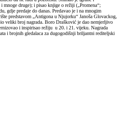
i mnoge druge); i pisao knjige o režiji („Promena“;
du, gdje predaje do danas. Predavao je i na mnogim
rište predstavom „Antigona u Njujorku“ Janoša Glovackog,
io veliki broj nagrada. Boro Drašković je dao nemjerljivo
rnizovao i inspirisao režiju u 20. i 21. vijeku. Nagrada
a i brojnih gledalaca za dugogodišnji briljantni rediteljski