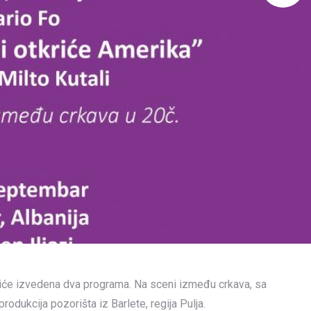
 biće izvedena dva programa. Na sceni između crkava, sa
produkcija pozorišta iz Barlete, regija Pulja.