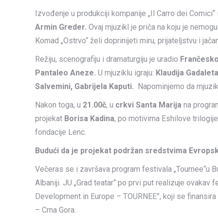
Izvođenje u produkciji kompanije „Il Carro dei Comici“ i
Armin Greder.
Ovaj mjuzikl je priča na koju je nemogu
Komad „Ostrvo“ želi doprinijeti miru, prijateljstvu i ja
Režiju, scenografiju i dramaturgiju je uradio
Frančesk
Pantaleo Aneze.
U mjuziklu igraju:
Klaudija Gadalet
Salvemini, Gabrijela Kaputi.
Napominjemo da mjuzikl 
Nakon toga, u
21.00č
, u
crkvi Santa Marija
na progra
projekat
Borisa Kadina
, po motivima Eshilove trilogij
fondacije Lenc.
Budući da je projekat podržan sredstvima Evropske
Večeras se i završava program festivala „Tournee“u Budv
Albaniji. JU „Grad teatar“ po prvi put realizuje ovakav
Development in Europe – TOURNEE”, koji se finansira kr
– Crna Gora.