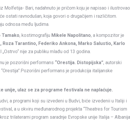
z Molfetija- Bari, nadahnuto je pričom koju je napisao i ilustrovao
će ostati ravnodušan, koja govori o drugačijem i različitom.
čanju odnosa među ljudima.
o Tamako
, kostimografiju
Mikele Napolitano
, a kompozitor je
a, Roza Tarantino, Federiko Ankona, Marko Salustio, Karlo
„Ostrvo“ nije za publiku mlađu od 13 godina.
mu je pozorišni performans
“Orestija. Distopijska”
, autorski
e “Orestija”.Pozorišni performans je produkcija italijanske
 unije, ulaz se za programe festivala ne naplaćuje.
i, a programi koji su izvedeni u Budvi, biće izvedenii u Italiji i
 festival, a u okviru međunarodnog projekta “Theatres for Tourism
oz trilaterarni program saradnje Evropske unije Italija – Albanij