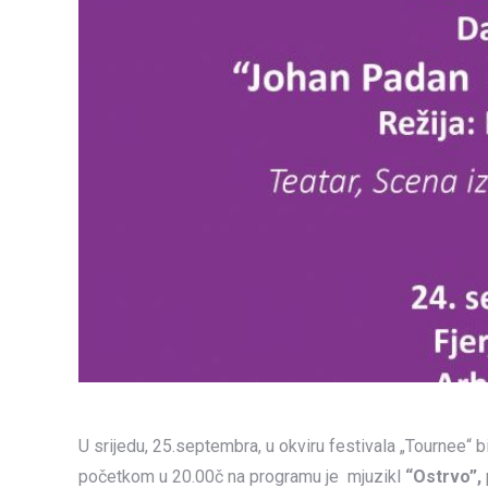
U srijedu, 25.septembra, u okviru festivala „Tournee“
početkom u 20.00č na programu je mjuzikl
“Ostrvo”,