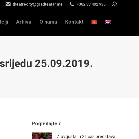
theatrecity@gradteatar.me
+382 33 402 935
Search:
telji
Arhiva
O nama
Kontakt
ijedu 25.09.2019.
Pogledajte i:
7. avgusta, u 21 čas predstava