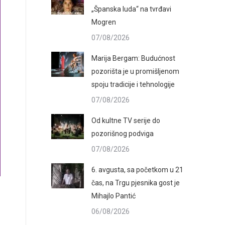
„Španska luda“ na tvrđavi
Mogren
07/08/2026
Marija Bergam: Budućnost
pozorišta je u promišljenom
spoju tradicije i tehnologije
07/08/2026
Od kultne TV serije do
pozorišnog podviga
07/08/2026
6. avgusta, sa početkom u 21
čas, na Trgu pjesnika gost je
Mihajlo Pantić
06/08/2026