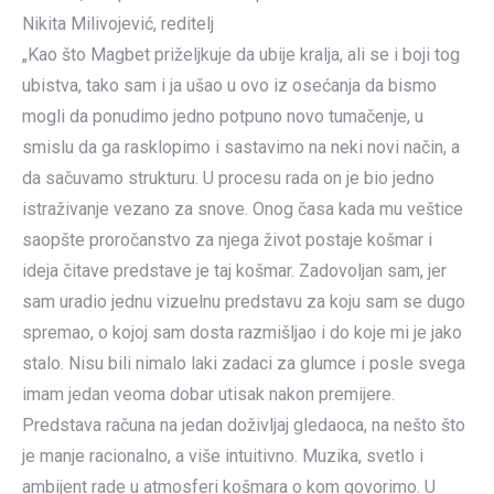
Nikita Milivojević, reditelj
„Kao što Magbet priželjkuje da ubije kralja, ali se i boji tog
ubistva, tako sam i ja ušao u ovo iz osećanja da bismo
mogli da ponudimo jedno potpuno novo tumačenje, u
smislu da ga rasklopimo i sastavimo na neki novi način, a
da sačuvamo strukturu. U procesu rada on je bio jedno
istraživanje vezano za snove. Onog časa kada mu veštice
saopšte proročanstvo za njega život postaje košmar i
ideja čitave predstave je taj košmar. Zadovoljan sam, jer
sam uradio jednu vizuelnu predstavu za koju sam se dugo
spremao, o kojoj sam dosta razmišljao i do koje mi je jako
stalo. Nisu bili nimalo laki zadaci za glumce i posle svega
imam jedan veoma dobar utisak nakon premijere.
Predstava računa na jedan doživljaj gledaoca, na nešto što
je manje racionalno, a više intuitivno. Muzika, svetlo i
ambijent rade u atmosferi košmara o kom govorimo. U