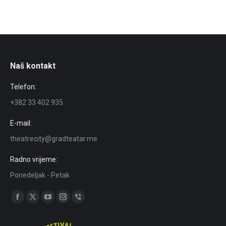
Naš kontakt
Telefon:
+382 33 402 935
E-mail:
theatrecity@gradteatar.me
Radno vrijeme:
Ponedeljak - Petak
Find us on:
Facebook
X
YouTube
Instagram
Viber
page
page
page
page
page