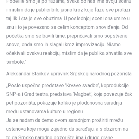
Podelile smo je po fazama, svaka od nas ima svoju scenu
i mislim da je publici bilo jasno kroz koje faze sve prolazi
taj lik i šta je sve obuzima. U poslednjoj sceni ona umire u
snu i to je povezano sa celim konceptom snoviđenja. Od
početka smo se bavili time, prepričavali smo sopstvene
snove, onda smo ih slagali kroz improvizaciju. Nismo
očekivali ovakvu reakciju, mislim da je publika shvatila sve
simbole.”
Aleksandar Stankov, upravnik Srpskog narodnog pozorišta
„Posle uspešne predstave ’Krvave svadbe’, koprodukcije
SNP-a i Grad teatra, predstava ’Magbet’, koja povezuje čak
pet pozorišta, pokazuje koliko je plodonosna saradnja
među ustanovama kulture u regionu.
Ja se nadam da ćemo ovom saradnjom proširiti mrežu
ustanova koje mogu zajedno da sarađuju, a s obzirom na
to da Srpsko narodno pozorište ima i druge grane