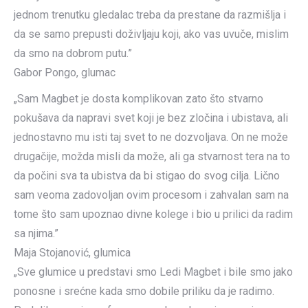
jednom trenutku gledalac treba da prestane da razmišlja i
da se samo prepusti doživljaju koji, ako vas uvuče, mislim
da smo na dobrom putu.”
Gabor Pongo, glumac
„Sam Magbet je dosta komplikovan zato što stvarno
pokušava da napravi svet koji je bez zločina i ubistava, ali
jednostavno mu isti taj svet to ne dozvoljava. On ne može
drugačije, možda misli da može, ali ga stvarnost tera na to
da počini sva ta ubistva da bi stigao do svog cilja. Lično
sam veoma zadovoljan ovim procesom i zahvalan sam na
tome što sam upoznao divne kolege i bio u prilici da radim
sa njima.”
Maja Stojanović, glumica
„Sve glumice u predstavi smo Ledi Magbet i bile smo jako
ponosne i srećne kada smo dobile priliku da je radimo.