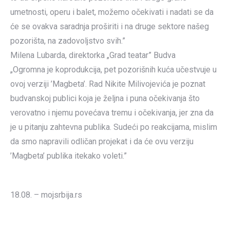
umetnosti, operu i balet, možemo očekivati i nadati se da
će se ovakva saradnja proširiti i na druge sektore našeg
pozorišta, na zadovoljstvo svih.”
Milena Lubarda, direktorka „Grad teatar” Budva
„Ogromna je koprodukcija, pet pozorišnih kuća učestvuje u
ovoj verziji ’Magbeta’. Rad Nikite Milivojevića je poznat
budvanskoj publici koja je željna i puna očekivanja što
verovatno i njemu povećava tremu i očekivanja, jer zna da
je u pitanju zahtevna publika. Sudeći po reakcijama, mislim
da smo napravili odličan projekat i da će ovu verziju
’Magbeta’ publika itekako voleti.”
18.08. – mojsrbija.rs