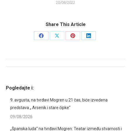
20/08/2022
Share This Article
Share
Share
Share
Share
on
on
on
on
Facebook
X
Pinterest
LinkedIn
Post
navigation
Pogledajte i:
9. avgusta, na tvrđavi Mogren u 21 čas, biće izvedena
predstava „ Arsenik i stare čipke“
09/08/2026
„Španska luda“ na tvrđavi Mogren: Teatar između stvarnosti i