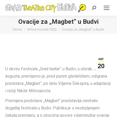
Search:
Ovacije za „Magbet” u Budvi
You are here:
Home
Arhiva novosti 2022
Ovacije za „Magbet” u Budvi
АВГ
20
U okviru Festivala „Grad teatar” u Budvi, u utorak, 16.
avgusta, premijerno je, pred punim gledalištem, odigrana
predstava „Magbet”, po delu Viljema Šekspira, u adaptaciji
i režiji Nikite Milivojevića
Premijera predstave „Magbet” predstavlja centralni
događaj festivala u Budvi. Publika je s nestrpljenjem
čekala premijeru, a o utiscima govore višeminutne ovacije