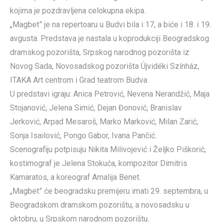
kojima je pozdravljena celokupna ekipa.
„Magbet” je na repertoaru u Budvi bila i 17, a biće i 18. i 19.
avgusta. Predstava je nastala u koprodukciji Beogradskog
dramskog pozorišta, Srpskog narodnog pozorišta iz
Novog Sada, Novosadskog pozorišta Újvidéki Színház,
ITAKA Art centrom i Grad teatrom Budva.
U predstavi igraju: Anica Petrović, Nevena Nerandžić, Maja
Stojanović, Jelena Simić, Dejan Đonović, Branislav
Jerković, Arpad Mesaroš, Marko Marković, Milan Zarić,
Sonja Isailović, Pongo Gabor, Ivana Pančić.
Scenografiju potpisuju Nikita Milivojević i Željko Piškorić,
kostimograf je Jelena Stokuća, kompozitor Dimitris
Kamaratos, a koreograf Amalija Benet.
„Magbet” će beogradsku premijeru imati 29. septembra, u
Beogradskom dramskom pozorištu, a novosadsku u
oktobru, u Srpskom narodnom pozorištu.