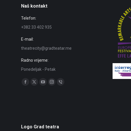
Naš kontakt
Telefon:
+382 33 402 935
E-mail:
theatrecity@gradteatar.me
Radno vrijeme:
Ponedeljak - Petak
Find us on:
Facebook
X
YouTube
Instagram
Viber
page
page
page
page
page
opens
opens
opens
opens
opens
in
in
in
in
in
new
new
new
new
new
window
window
window
window
window
Logo Grad teatra