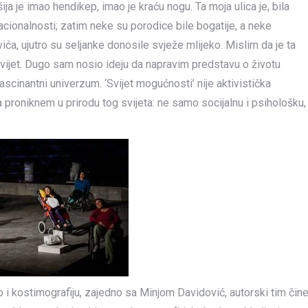
ja je imao hendikep, imao je kraću nogu. Ta moja ulica je, bila
h nacionalnosti; zatim neke su porodice bile bogatije, a neke
vića, ujutro su seljanke donosile svježe mlijeko. Mislim da je ta
ijet. Dugo sam nosio ideju da napravim predstavu o životu
cinantni univerzum. ‘Svijet mogućnosti’ nije aktivistička
a proniknem u prirodu tog svijeta: ne samo socijalnu i psihološku,
ao i kostimografiju, zajedno sa Minjom Davidović, autorski tim čin