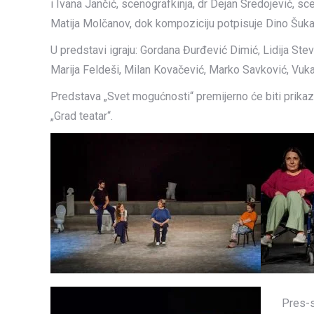
i Ivana Jančić, scenografkinja, dr Dejan Sredojević, sc
Matija Molčanov, dok kompoziciju potpisuje Dino Šuka
U predstavi igraju: Gordana Đurđević Dimić, Lidija Stev
Marija Feldeši, Milan Kovačević, Marko Savković, Vuka
Predstava „Svet mogućnosti“ premijerno će biti prikazan
„Grad teatar“.
Pres-s