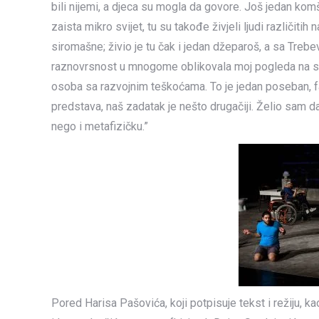
bili nijemi, a djeca su mogla da govore. Još jedan komši
zaista mikro svijet, tu su takođe živjeli ljudi različiti
siromašne; živio je tu čak i jedan džeparoš, a sa Trebe
raznovrsnost u mnogome oblikovala moj pogleda na sv
osoba sa razvojnim teškoćama. To je jedan poseban, fas
predstava, naš zadatak je nešto drugačiji. Želio sam d
nego i metafizičku.”
Pored Harisa Pašovića, koji potpisuje tekst i režiju, k