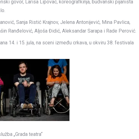
enski govor, Larisa Lipovac, koreografkinja, budvanski pijanista
lo.
anović, Sanja Ristić Krajnov, Jelena Antonijević, Mina Pavlica,
šin Ranđelović, Aljoša Đidić, Aleksandar Sarapa i Rade Perović.
a 14. i 15. jula, na sceni između crkava, u okviru 38. festivala
lužba „Grada teatra“