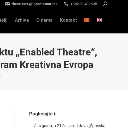
theatrecity@gradteatar.me
+382 33 402 935
Search:
telji
Arhiva
O nama
Kontakt
u „Enabled Theatre“,
gram Kreativna Evropa
…
Pogledajte i:
7. avgusta, u 21 čas predstava „Španska