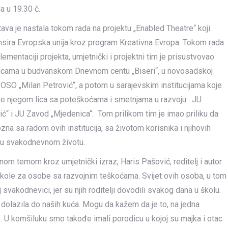
a u 19.30 č.
ava je nastala tokom rada na projektu „Enabled Theatre“ koji
nsira Evropska unija kroz program Kreativna Evropa. Tokom rada
lementaciji projekta, umjetnički i projektni tim je prisustvovao
icama u budvanskom Dnevnom centu „Biseri“, u novosadskoj
ŠOSO „Milan Petrović“, a potom u sarajevskim institucijama koje
e njegom lica sa poteškoćama i smetnjama u razvoju: JU
ić“ i JU Zavod „Mjedenica“. Tom prilikom tim je imao priliku da
zna sa radom ovih institucija, sa životom korisnika i njihovih
 u svakodnevnom životu.
om temom kroz umjetnički izraz, Haris Pašović, reditelj i autor
škole za osobe sa razvojnim teškoćama. Svijet ovih osoba, u tom
j svakodnevici, jer su njih roditelji dovodili svakog dana u školu.
 dolazila do naših kuća. Mogu da kažem da je to, na jedna
. U komšiluku smo takođe imali porodicu u kojoj su majka i otac