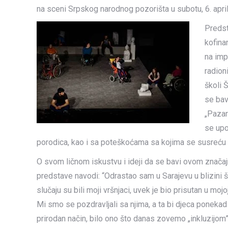
na sceni Srpskog narodnog pozorišta u subotu, 6. april
Predst
kofina
na imp
radion
školi 
se bav
„Pazar
se upo
porodica, kao i sa poteškoćama sa kojima se susreću
O svom ličnom iskustvu i ideji da se bavi ovom značajn
predstave navodi: “Odrastao sam u Sarajevu u blizini 
slučaju su bili moji vršnjaci, uvek je bio prisutan u mojo
Mi smo se pozdravljali sa njima, a ta bi djeca ponekad
prirodan način, bilo ono što danas zovemo „inkluzijom”