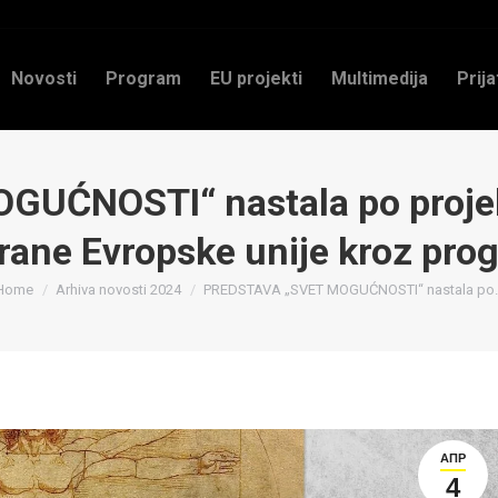
Novosti
Program
EU projekti
Multimedija
Prija
UĆNOSTI“ nastala po projekt
rane Evropske unije kroz pro
You are here:
Home
Arhiva novosti 2024
PREDSTAVA „SVET MOGUĆNOSTI“ nastala po
АПР
4