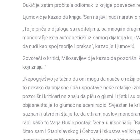
Đukić je zatim pročitala odlomak iz knjige posvećen red
Ljumović je kazao da knjiga ‘San na javi’ nudi narativ 
„To je priča o dijalogu sa rediteljima, sa mnogim drugi
monografije koja autopoetički iz samog dijaloga koji Var
da nudi kao spoj teorije i prakse“, kazao je Ljumović.
Govoreći o kritici, Milosavljević je kazao da pozorišni k
koji znaju. “
„Nepogrješivo je tačno da oni mogu da nauče o režiji 
to nekako da objasne i da uspostave neke relacije izm
pozorišni kritičari ne znaju da pišu o glumi i rijetki su 
objasne šta je to glumac na sceni radio. Svjestan te 
saznam i utvrdim šta je to, da citiram naslov monodram
radi, kako to Varja Đukić postaje ‘žena’ u inscenaciji ‘B
čitao sam i Stanislavskog i Čehova i iskustva velikih 