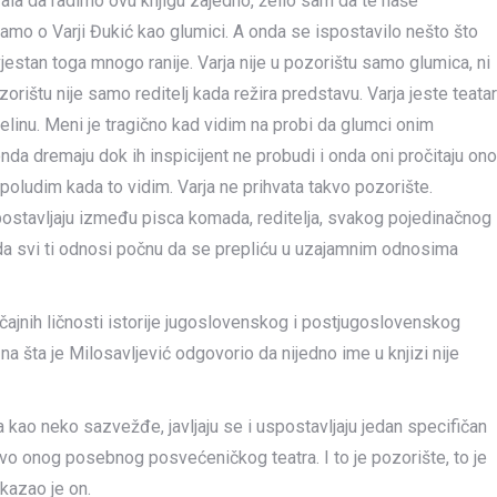
ala da radimo ovu knjigu zajedno, želio sam da te naše
amo o Varji Đukić kao glumici. A onda se ispostavilo nešto što
estan toga mnogo ranije. Varja nije u pozorištu samo glumica, ni
orištu nije samo reditelj kada režira predstavu. Varja jeste teatar
jelinu. Meni je tragično kad vidim na probi da glumci onim
nda dremaju dok ih inspicijent ne probudi i onda oni pročitaju ono
poludim kada to vidim. Varja ne prihvata takvo pozorište.
spostavljaju između pisca komada, reditelja, svakog pojedinačnog
da svi ti odnosi počnu da se prepliću u uzajamnim odnosima
načajnih ličnosti istorije jugoslovenskog i postjugoslovenskog
 na šta je Milosavljević odgovorio da nijedno ime u knjizi nije
na kao neko sazvežđe, javljaju se i uspostavljaju jedan specifičan
o onog posebnog posvećeničkog teatra. I to je pozorište, to je
kazao je on.