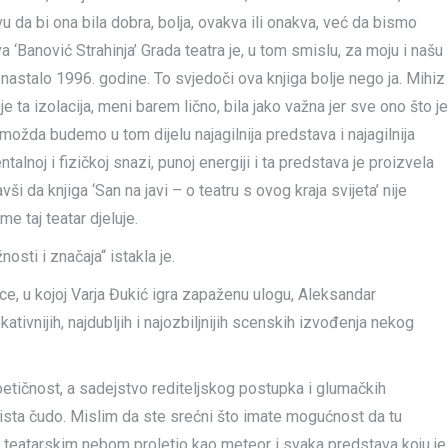
da bi ona bila dobra, bolja, ovakva ili onakva, već da bismo
a ‘Banović Strahinja’ Grada teatra je, u tom smislu, za moju i našu
 nastalo 1996. godine. To svjedoči ova knjiga bolje nego ja. Mihiz
 je ta izolacija, meni barem lično, bila jako važna jer sve ono što je
i možda budemo u tom dijelu najagilnija predstava i najagilnija
talnoj i fizičkoj snazi, punoj energiji i ta predstava je proizvela
i da knjiga ‘San na javi – o teatru s ovog kraja svijeta’ nije
e taj teatar djeluje.
osti i značaja“ istakla je.
e, u kojoj Varja Đukić igra zapaženu ulogu, Aleksandar
ativnijih, najdubljih i najozbiljnijih scenskih izvođenja nekog
oetičnost, a sadejstvo rediteljskog postupka i glumačkih
aista čudo. Mislim da ste srećni što imate mogućnost da tu
im teatarskim nebom proletio kao meteor i svaka predstava koju je