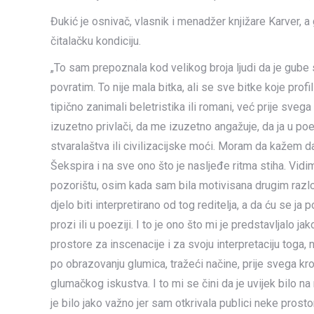
Đukić je osnivač, vlasnik i menadžer knjižare Karver, a g
čitalačku kondiciju.
„To sam prepoznala kod velikog broja ljudi da je gube s
povratim. To nije mala bitka, ali se sve bitke koje prof
tipično zanimali beletristika ili romani, već prije svega
izuzetno privlači, da me izuzetno angažuje, da ja u po
stvaralaštva ili civilizacijske moći. Moram da kažem 
Šekspira i na sve ono što je nasljeđe ritma stiha. Vidim
pozorištu, osim kada sam bila motivisana drugim razl
djelo biti interpretirano od tog reditelja, a da ću se ja p
prozi ili u poeziji. I to je ono što mi je predstavljalo 
prostore za inscenacije i za svoju interpretaciju toga
po obrazovanju glumica, tražeći načine, prije svega kr
glumačkog iskustva. I to mi se čini da je uvijek bilo n
je bilo jako važno jer sam otkrivala publici neke prostor