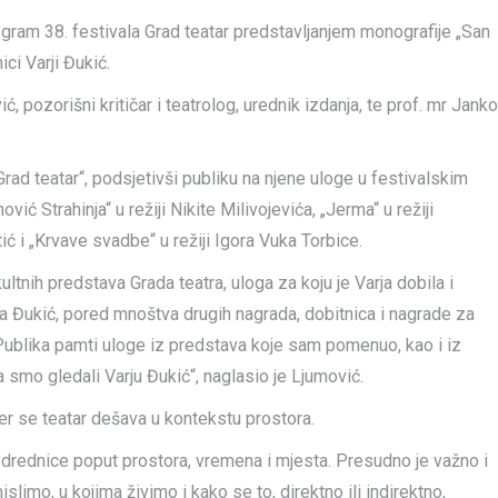
ogram 38. festivala Grad teatar predstavljanjem monografije „San
ici Varji Đukić.
ć, pozorišni kritičar i teatrolog, urednik izdanja, te prof. mr Janko
Grad teatar“, podsjetivši publiku na njene uloge u festivalskim
ć Strahinja“ u režiji Nikite Milivojevića, „Jerma“ u režiji
ć i „Krvave svadbe“ u režiji Igora Vuka Torbice.
kultnih predstava Grada teatra, uloga za koju je Varja dobila i
ja Đukić, pored mnoštva drugih nagrada, dobitnica i nagrade za
Publika pamti uloge iz predstava koje sam pomenuo, kao i iz
 smo gledali Varju Đukić“, naglasio je Ljumović.
jer se teatar dešava u kontekstu prostora.
odrednice poput prostora, vremena i mjesta. Presudno je važno i
limo, u kojima živimo i kako se to, direktno ili indirektno,