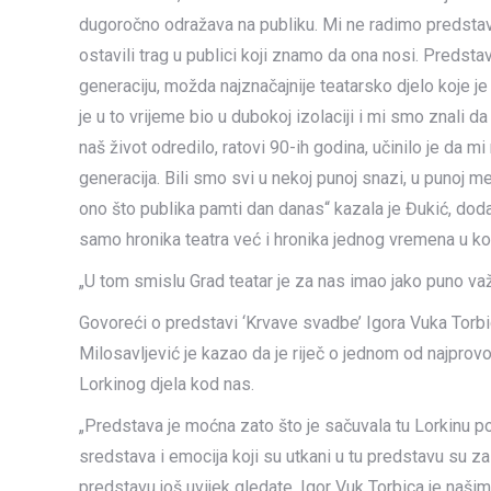
dugoročno odražava na publiku. Mi ne radimo predstavu 
ostavili trag u publici koji znamo da ona nosi. Predstav
generaciju, možda najznačajnije teatarsko djelo koje je
je u to vrijeme bio u dubokoj izolaciji i mi smo znali da
naš život odredilo, ratovi 90-ih godina, učinilo je da m
generacija. Bili smo svi u nekoj punoj snazi, u punoj men
ono što publika pamti dan danas“ kazala je Đukić, dodavš
samo hronika teatra već i hronika jednog vremena u kom
„U tom smislu Grad teatar je za nas imao jako puno važn
Govoreći o predstavi ‘Krvave svadbe’ Igora Vuka Torbic
Milosavljević je kazao da je riječ o jednom od najprovok
Lorkinog djela kod nas.
„Predstava je moćna zato što je sačuvala tu Lorkinu p
sredstava i emocija koji su utkani u tu predstavu su z
predstavu još uvijek gledate. Igor Vuk Torbica je naš