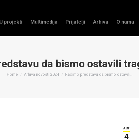
U projekti
Multimedija
Prijatelji
Arhiva
O nama
edstavu da bismo ostavili trag
You are here:
Home
Arhiva novosti 2024
Radimo predstavu da bismo ostavili…
АВГ
4