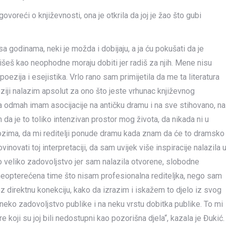
ovoreći o književnosti, ona je otkrila da joj je žao što gubi
a godinama, neki je možda i dobijaju, a ja ću pokušati da je
ilišeš kao neophodne moraju dobiti jer radiš za njih. Mene nisu
 poezija i esejistika. Vrlo rano sam primijetila da me ta literatura
eziji nalazim apsolut za ono što jeste vrhunac književnog
da odmah imam asocijacije na antičku dramu i na sve stihovano, na
 da je to toliko intenzivan prostor mog života, da nikada ni u
ozima, da mi reditelji ponude dramu kada znam da će to dramsko
ovinovati toj interpretaciji, da sam uvijek više inspiracije nalazila 
jako veliko zadovoljstvo jer sam nalazila otvorene, slobodne
, neopterećena time što nisam profesionalna rediteljka, nego sam
oz direktnu konekciju, kako da izrazim i iskažem to djelo iz svog
a neko zadovoljstvo publike i na neku vrstu dobitka publike. To mi
e koji su joj bili nedostupni kao pozorišna djela“, kazala je Đukić.