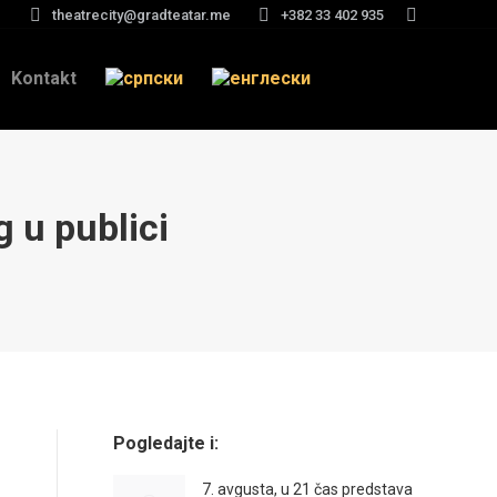
theatrecity@gradteatar.me
+382 33 402 935
Search:
Kontakt
 u publici
Pogledajte i:
7. avgusta, u 21 čas predstava