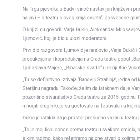
Na Trgu pjesnika u Budvi sinoć nastavljen književni pr
na javi – o teatru s ovog kraja svijeta“, posvećene glum
O knjizi su govorili Varja Đukić, Aleksandar Milosavljevi
Ljumović, koji je bio u ulozi moderatora.
Prvi dio razgovora Ljumović je naslovio „Varja Đukić i 
produkcijama i koprodukcijama Grada teatra poput „Banovi
Ljuboslava Majere, „Ribarske svađe“ u režiji Ane Vukoti
„Tu se definitivno izdvaja ‘Banović Strahinja’, jedna od 
Sterijinu nagradu. Takođe, želim da istaknem da je Var
pozorišno stvaralaštvo Grada teatra za 2015. godinu. 
mnogih drugih koje su gostovale na festivalu i u kojima
Đukić je istakla da je prostor presudno važan u teatru 
„To je moj lični odnos prema teatru u svakom smislu, 
s kim radimo, kako referiramo na one stvari o kojima mis