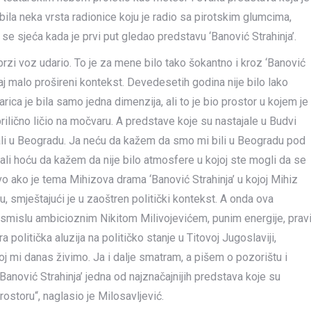
 bila neka vrsta radionice koju je radio sa pirotskim glumcima,
se sjeća kada je prvi put gledao predstavu ‘Banović Strahinja’.
brzi voz udario. To je za mene bilo tako šokantno i kroz ‘Banović
aj malo prošireni kontekst. Devedesetih godina nije bilo lako
arica je bila samo jedna dimenzija, ali to je bio prostor u kojem je
rilično ličio na močvaru. A predstave koje su nastajale u Budvi
ali u Beogradu. Ja neću da kažem da smo mi bili u Beogradu pod
li hoću da kažem da nije bilo atmosfere u kojoj ste mogli da se
 ako je tema Mihizova drama ‘Banović Strahinja’ u kojoj Mihiz
u, smještajući je u zaoštren politički kontekst. A onda ova
 smislu ambicioznim Nikitom Milivojevićem, punim energije, prav
 politička aluzija na političko stanje u Titovoj Jugoslaviji,
oj mi danas živimo. Ja i dalje smatram, a pišem o pozorištu i
anović Strahinja’ jedna od najznačajnijih predstava koje su
storu“, naglasio je Milosavljević.