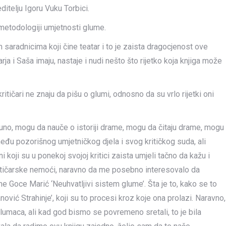
itelju Igoru Vuku Torbici.
o metodologiji umjetnosti glume.
m saradnicima koji čine teatar i to je zaista dragocjenost ove
ja i Saša imaju, nastaje i nudi nešto što rijetko koja knjiga može
ritičari ne znaju da pišu o glumi, odnosno da su vrlo rijetki oni
puno, mogu da nauče o istoriji drame, mogu da čitaju drame, mogu
eđu pozorišnog umjetničkog djela i svog kritičkog suda, ali
oni koji su u ponekoj svojoj kritici zaista umjeli tačno da kažu i
kritičarske nemoći, naravno da me posebno interesovalo da
e Goce Marić ‘Neuhvatljivi sistem glume’. Šta je to, kako se to
anović Strahinje’, koji su to procesi kroz koje ona prolazi. Naravno,
glumaca, ali kad god bismo se povremeno sretali, to je bila