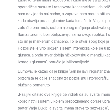
zapravo tema naših razgovora. I kada me je Varja pozv
sporadične susrete i razgovore koncentrišem i da prič
sam osvijestio naknadno, a zapravo sam morao biti svj
kada obavlja posao glumice kada tumači lik. Varja u poz
zato što ona misli, sistem njenog mišljenja obuhvata c
flomasterom u boji obilježavaju samo svoje replike. I o
što im je markerom označeno. To je stvar zbog koje ja 
Pozorište je vrlo složen sistem interakcija koje se u
glumca, a onda stvar dobija hičkokovsku dimenziju ka
između glumaca“, poručio je Milosavljević.
Ljumović je kazao da je knjiga ‘San na javi’ registar z
pozorišta te da je značajna za pozorišnu istoriografiju,
slučajno pomenuto.
„Pažljivi čitalac ove knjige će vidjeti da su sva ta ime
koordinatni sistem u kojem prepoznajemo obrise uprav
teatar Varje Đukić, a sva ta imena prave to sazvežđe“, 