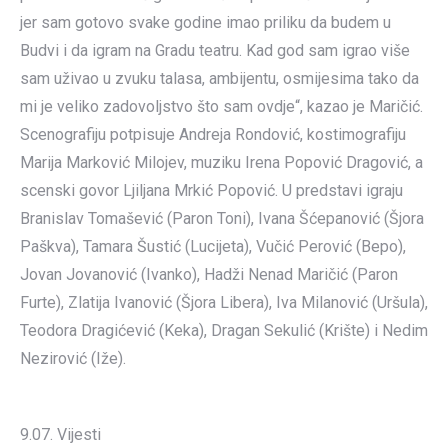
jer sam gotovo svake godine imao priliku da budem u
Budvi i da igram na Gradu teatru. Kad god sam igrao više
sam uživao u zvuku talasa, ambijentu, osmijesima tako da
mi je veliko zadovoljstvo što sam ovdje“, kazao je Maričić.
Scenografiju potpisuje Andreja Rondović, kostimografiju
Marija Marković Milojev, muziku Irena Popović Dragović, a
scenski govor Ljiljana Mrkić Popović. U predstavi igraju
Branislav Tomašević (Paron Toni), Ivana Šćepanović (Šjora
Paškva), Tamara Šustić (Lucijeta), Vučić Perović (Bepo),
Jovan Jovanović (Ivanko), Hadži Nenad Maričić (Paron
Furte), Zlatija Ivanović (Šjora Libera), Iva Milanović (Uršula),
Teodora Dragićević (Keka), Dragan Sekulić (Krište) i Nedim
Nezirović (Iže).
9.07. Vijesti