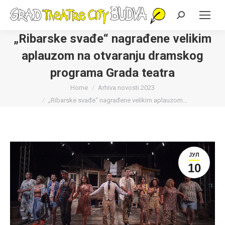
Search:
„Ribarske svađe“ nagrađene velikim
aplauzom na otvaranju dramskog
programa Grada teatra
You are here:
Home
Arhiva novosti 2023
„Ribarske svađe“ nagrađene velikim aplauzom…
ЈУЛ
10