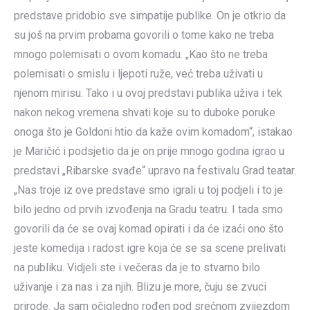
predstave pridobio sve simpatije publike. On je otkrio da
su još na prvim probama govorili o tome kako ne treba
mnogo polemisati o ovom komadu. „Kao što ne treba
polemisati o smislu i ljepoti ruže, već treba uživati u
njenom mirisu. Tako i u ovoj predstavi publika uživa i tek
nakon nekog vremena shvati koje su to duboke poruke
onoga što je Goldoni htio da kaže ovim komadom“, istakao
je Maričić i podsjetio da je on prije mnogo godina igrao u
predstavi „Ribarske svađe“ upravo na festivalu Grad teatar.
„Nas troje iz ove predstave smo igrali u toj podjeli i to je
bilo jedno od prvih izvođenja na Gradu teatru. I tada smo
govorili da će se ovaj komad opirati i da će izaći ono što
jeste komedija i radost igre koja će se sa scene prelivati
na publiku. Vidjeli ste i večeras da je to stvarno bilo
uživanje i za nas i za njih. Blizu je more, čuju se zvuci
prirode. Ja sam očigledno rođen pod srećnom zvijezdom