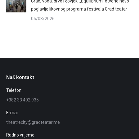
Grad, voda, drvo i čovjek: „Equilibrium“ otvorio novo
poglavlje likovnog programa festivala Grad teatar
06/08/2026
Naš kontakt
Telefon:
+382 33 402 935
E-mail:
theatrecity@gradteatar.me
Radno vrijeme: