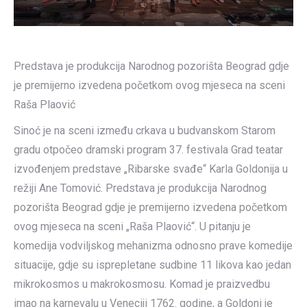
Predstava je produkcija Narodnog pozorišta Beograd gdje
je premijerno izvedena početkom ovog mjeseca na sceni
Raša Plaović
Sinoć je na sceni između crkava u budvanskom Starom
gradu otpočeo dramski program 37. festivala Grad teatar
izvođenjem predstave „Ribarske svađe“ Karla Goldonija u
režiji Ane Tomović. Predstava je produkcija Narodnog
pozorišta Beograd gdje je premijerno izvedena početkom
ovog mjeseca na sceni „Raša Plaović“. U pitanju je
komedija vodviljskog mehanizma odnosno prave komedije
situacije, gdje su isprepletane sudbine 11 likova kao jedan
mikrokosmos u makrokosmosu. Komad je praizvedbu
imao na karnevalu u Veneciji 1762. godine, a Goldoni je