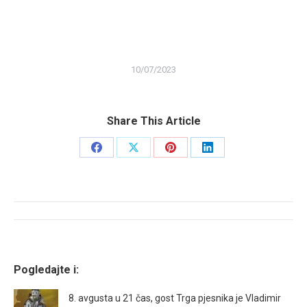
10/07/2023
Share This Article
Share
Share
Share
Share
on
on
on
on
Facebook
X
Pinterest
LinkedIn
Post
navigation
Pogledajte i:
8. avgusta u 21 čas, gost Trga pjesnika je Vladimir