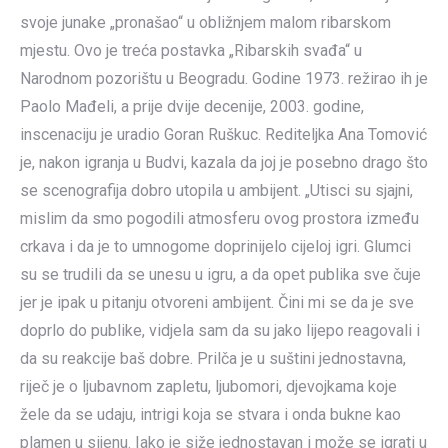
svoje junake „pronašao“ u obližnjem malom ribarskom
mjestu. Ovo je treća postavka „Ribarskih svađa“ u
Narodnom pozorištu u Beogradu. Godine 1973. režirao ih je
Paolo Mađeli, a prije dvije decenije, 2003. godine,
inscenaciju je uradio Goran Ruškuc. Rediteljka Ana Tomović
je, nakon igranja u Budvi, kazala da joj je posebno drago što
se scenografija dobro utopila u ambijent. „Utisci su sjajni,
mislim da smo pogodili atmosferu ovog prostora između
crkava i da je to umnogome doprinijelo cijeloj igri. Glumci
su se trudili da se unesu u igru, a da opet publika sve čuje
jer je ipak u pitanju otvoreni ambijent. Čini mi se da je sve
doprlo do publike, vidjela sam da su jako lijepo reagovali i
da su reakcije baš dobre. Prilča je u suštini jednostavna,
riječ je o ljubavnom zapletu, ljubomori, djevojkama koje
žele da se udaju, intrigi koja se stvara i onda bukne kao
plamen u sijenu. Iako je siže jednostavan i može se igrati u