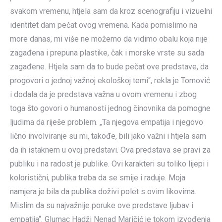
svakom vremenu, htjela sam da kroz scenografiju i vizuelni
identitet dam pečat ovog vremena. Kada pomislimo na
more danas, mi više ne možemo da vidimo obalu koja nije
zagađena i prepuna plastike, čak i morske vrste su sada
zagađene. Htjela sam da to bude pečat ove predstave, da
progovori o jednoj važnoj ekološkoj temi“, rekla je Tomović
i dodala da je predstava važna u ovom vremenu i zbog
toga što govori o humanosti jednog činovnika da pomogne
ljudima da riješe problem. „Ta njegova empatija i njegovo
lično involviranje su mi, takođe, bili jako važni i htjela sam
da ih istaknem u ovoj predstavi. Ova predstava se pravi za
publiku i na radost je publike. Ovi karakteri su toliko lijepi i
koloristični, publika treba da se smije i raduje. Moja
namjera je bila da publika doživi polet s ovim likovima.
Mislim da su najvažnije poruke ove predstave ljubav i
empatija“. Glumac Hadži Nenad Maričić je tokom izvođenja