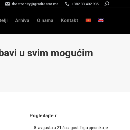
theatrecity@gradteatar.me
+382 33 402 935
Search:
telji
Arhiva
O nama
Kontakt
ubavi u svim mogućim
Pogledajte i:
8. avgusta u 21 čas, gost Trga pjesnika je