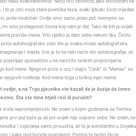
lazi našu svakodnevnost. Neću reći običnost, jako insisitiram na
, i to je isto moja stara poetička teza, svaki ljduski život vrijedan
 bio, jeste neobičan. Ovdje smo samo jedan put, nemojmo se
 mi smo protagonist života koji nam je dat. Tako da bih ja uvijek
 nema previše mene. Vrlo rijetko ja dam sebe nekom liku. Često
 priče autobiografske zato što je svaka misao autobigrafska,
maginacija I mašta. Sve je to na neki način dio autobiografije, ali
o pojavljuje sporadično u ne naročito velikim proporcijama.
o kod mene. Njegove priče o ocu I majci, “Cinik” ili “Mamac” su
e njegovih roditelja. Kod mene toga u tolikoj mjeri nema.
ovdje, a na Trgu pjesnika ste kazali da je iluzija da ćemo
smo. Šta ste time htjeli reći ili poruč
iti?
dna vrsta nepromjenjivosti. Ne znam u kojim godinama se formira
jete prvi put kaže ja, ali još uvijek nije svjesno sebe. Ne znam, ne
enutka I osjećanja samo prisustva, ali to je konstantno u čovjeku
vno I kako god hoćete promijenili. Postoji to nešto što je