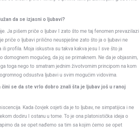
dužan da se izjasni o ljubavi?
ije. Ja pišem priče o ljubav I zato što me taj fenomen prevazilazi
 priče o ljubavi prilično neuspješne zato što ja o ljubavi ne
i profila. Moja iskustva su takva kakva jesu I sve što ja
kako domognem mogućeg, da joj se primaknem. Ne da je objasnim,
svega toga nego to smatram jednim životvornim principom na kom
og ogromnog odsustva ljubavi u svim mogućim vidovima.
čini se da ste vrlo dobro znali šta je ljubav još u ranoj
iscencija. Kada čovjek osjeti da je to ljubav, ne simpatijica i ne
ekom dodiru I ostanu u tome. To je ona platonistička ideja o
a vapimo da se opet nađemo sa tim sa kojim ćemo se opet