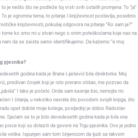
to je nešto što ne podleže toj vrsti svih ostalih promjena. To “ja”
a. To je ogromna tema, to pitanje I književnost postavlja, posebno
nističke književnosti, pokušaj odgovora na pitanje “Ko sam ja?”.
e o tome ko smo mi u stvari nego o onim poteškoćama koje nas na
u nam da se zaista samo identifikujemo. Da kažemo “e moj
rg pjesnika?
edesetih godina kada je Brana Liješević bila direktorka. Moj
vić, predivan čovjek koji je isto prerano otišao, me pozvao da
jubiša” I tako je počelo. Onda sam kasnije bio, nemojte mi
večeri I čitanja, u nekoliko navrata što povodom svojih knjiga, što
agradu opet dobile moje kolege, posljednji je dobio Radoslav
ne. Sjećam se to je bilo devedesetih godina kada je bila ona
o pisce koji su dolazili da govore na Trgu pjesnika. Ovo je jedno
a bila velika. Ispunjen sam tom činjenicom da ljudi sa takvom