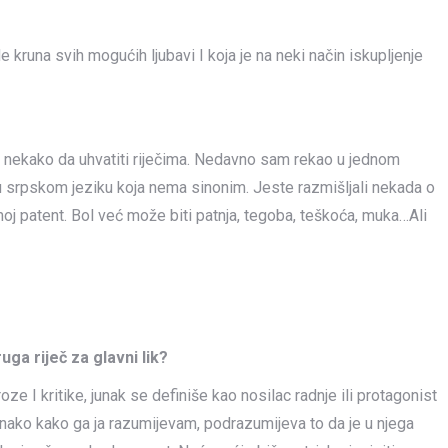
de kruna svih mogućih ljubavi I koja je na neki način iskupljenje
se nekako da uhvatiti riječima. Nedavno sam rekao u jednom
eč u srpskom jeziku koja nema sinonim. Jeste razmišljali nekada o
moj patent. Bol već može biti patnja, tegoba, teškoća, muka…Ali
ga riječ za glavni lik?
roze I kritike, junak se definiše kao nosilac radnje ili protagonist
nako kako ga ja razumijevam, podrazumijeva to da je u njega