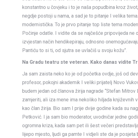
konstantno u čovjeku i to je naša popudbina kroz život, 
negdje postoji u nama, a sad je to pitanje I velika tem
modernistička. To je prvo pitanje top liste tema moder
Počinje odatle. I vidite da se najčešće pripovijeda n
izvjestan način hendikepiraju, odnosno onemogućavaj
Pantiću to si ti, od sjutra se uvlačiš u svoju kožu”.
Na Gradu teatru ste veteran. Kako danas vidite T
Ja sam zaista neko ko je od početka ovdje, još od dev
profesor, pokojni akademik I veliki prijatelj Novo Vuko
budem jedan od članova žirija nagrade “Stefan Mitrov L
zamjeriti, ali iza mene ima nekoliko hiljada književnih 
kao član žirija. Bio sam I prije dvije godine kada su n
Petković. I ja sam bio moderator, uvodničar jedne godi
ogromna kriza, kada sam pet ili šest večeri predstavlja
lijepo mjesto, ljudi ga pamte I vidjeli ste da je posjet