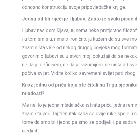
odnosno konstrukciju svoje pripovjedačke knjige.
Jedna od tih riječi je I ljubav. Zašto je svaki pisac 
Ljubav nas osmišljava, tu nema neke pretjerane filozof
i u tom smislu, nimalo ironično, ja kažem da su sve moje
znam ništa više od nekog drugog čovjeka mog formata il
govorim o ljubavi su u stvari moji pokušaji da se ne
ne da je definišem, ne da je razumijem, ne ništa od 
počiva svijet. Vidite koliko savremeni svijet pati zb
Kroz jednu od priča koju ste čitali na Trgu pjesnika 
mladosti?
Me ne, to je jedna mladalačka istinita priča, jedna remin
znam šta već. Taj trenutak kada se dvije ruke spoje u n
tome da smo bili jedno pa smo se podijelili, pa sad
ujediniti.