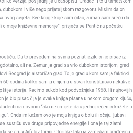
ekoliko verzija, posljednji je u časopisu “Gradac” i to u tematskom
, dubokom I više nego prijateljskom razgovoru. Mislim da on
 sa ovog svijeta. Sve knjige koje sam čitao, a imao sam sreću da
di o moje književne memorije”, prisjeća se Pantić na početku
poetički. Da to prevedem na svima poznat jezik, on je pisac iz
dotalno, ali ne. Zemun je grad sa vrlo dubokom istorijom, grad
ovi Beograd je aistoričan grad. To je grad u kom sam ja faktički
 60 godina koliko sam ja u njemu u stvari konstituisao nekakve
ije istorije. Recimo sukob kod podvožnjaka 1968. Ili najnovijih
n je bio pisac čija je svaka knjiga pisana u nekom drugom ključu,
studentima govorim “ako ne umijete da u jednoj rečenici kažete o
gu”. Onda im kažem ovo je moja knjiga o bolu ili očaju, ljubavi,
e sustiču sve druge pripovjedne energije I ona je taj zlatni
da se sruši Ajfelov toranj. Otprilike tako ja zamišljam građevinu