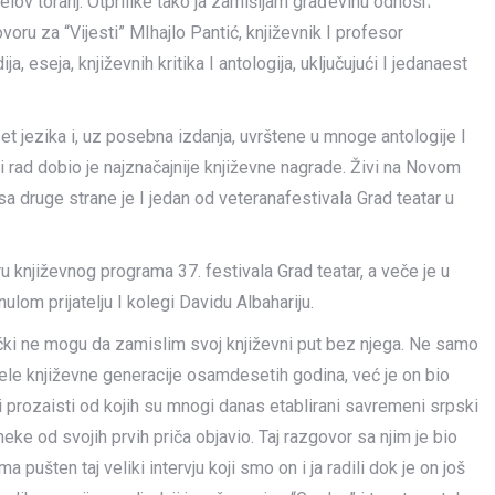
elov toranj. Otprilike tako ja zamišljam građevinu odnosno
oru za “Vijesti” MIhajlo Pantić, književnik I profesor
, eseja, književnih kritika I antologija, uključujući I jedanaest
t jezika i, uz posebna izdanja, uvrštene u mnoge antologije I
čki rad dobio je najznačajnije književne nagrade. Živi na Novom
sa druge strane je I jedan od veteranafestivala Grad teatar u
ru književnog programa 37. festivala Grad teatar, a veče je u
om prijatelju I kolegi Davidu Albahariju.
aktički ne mogu da zamislim svoj književni put bez njega. Ne samo
jele književne generacije osamdesetih godina, već je on bio
di prozaisti od kojih su mnogi danas etablirani savremeni srpski
 neke od svojih prvih priča objavio. Taj razgovor sa njim je bio
pušten taj veliki intervju koji smo on i ja radili dok je on još