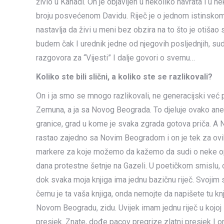
živio u Kanadi. On je objavljen u nekoliko navrata i u n
broju posvećenom Davidu. Riječ je o jednom istinskom
nastavlja da živi u meni bez obzira na to što je otišao
budem čak I urednik jedne od njegovih posljednjih, su
razgovora za “Vijesti” I dalje govori o svemu…
Koliko ste bili slični, a koliko ste se razlikovali?
On i ja smo se mnogo razlikovali, ne generacijski već 
Zemuna, a ja sa Novog Beograda. To djeluje ovako aneg
granice, grad u kome je svaka zgrada gotova priča. A N
rastao zajedno sa Novim Beogradom i on je tek za ovih
markere za koje možemo da kažemo da sudi o neke opšt
dana protestne šetnje na Gazeli. U poetičkom smislu, o
dok svaka moja knjiga ima jednu bazičnu riječ. Svojim 
čemu je ta vaša knjiga, onda nemojte da napišete tu knji
Novom Beogradu, zidu. Uvijek imam jednu riječ u kojoj s
presjek. Znate, dođe pacov pregrize zlatni presjek I on