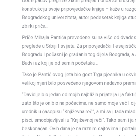
Dođe pacov pregrize zlatni presjek I onda se sruši Ajf
konstrukciju svoje pripovjedačke knjige – kaže u razgov
Beogradskog univerziteta, autor pedesetak knjiga studija
zbirki priča…
Priče Mihajla Pantića prevedene su na više od dvadese
preglede u Srbiji I svijetu. Za pripovjedački I esejisti
Beogradu I počasni je građanin tog dijela Beograda, a 
Budvi uz koji je od samih početaka…
Tako je Pantić ovog ljeta bio gost Trga pjesnika u okvi
velikoj mjeri bilo posvećeno njegovom nedavno preminul
“David je bio jedan od mojih najbližih prijatelja i ja f
zato što je on bio na počecima, ne samo moje već I ci
urednik u časopisu “Književna reč”, a mi svi, tada mla
pisci, smoobjavljivali u “Književnoj reči”. Tako sam i ja
beskonačan. Ovih dana je na raznim sajtovima I portalima 