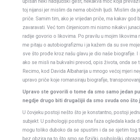
upisan neki nadljudski gest, nekakva moć koja prevazi
toj nijansi jer mislim da nema običnih ljudi. Mislim da je
priče. Samim tim, ako je vrijedan priče, ma kakav god
zavaravati. Već tom činjenicom mi nismo nikakvi junaci,
radije govorio o likovima. Po pravilu u mojim likovima
me pitaju o autobiografizmu i ja kažem da su sve moje
sve što prođe kroz našu glavu je dio naše biografije. I i
ako se misli na bukvalni prevod, opis života, onda se t
Recimo, kod Davida Albaharija u mnogo većoj mjeri neg
upravo priče koje romansiraju biografije, transponovanj
Upravo ste govorili o tome da smo samo jedan put 
negdje drugo biti drugačijii da smo svuda ono što je
U čovjeku postoji nešto što je konstantno, postoji je
subjekt. U psihologiji postoji ona faza ogledala kada di
mogu toliko duboko da se spustim i da se sjetim tog tr
bez obzira na to što smo se fizički, psihološki, obrazo