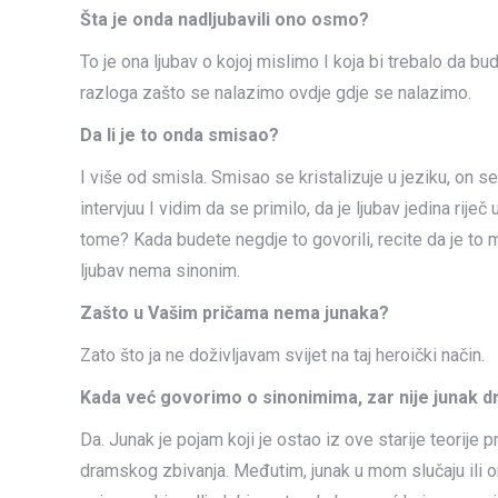
Šta je onda nadljubavili ono osmo?
To je ona ljubav o kojoj mislimo I koja bi trebalo da bu
razloga zašto se nalazimo ovdje gdje se nalazimo.
Da li je to onda smisao?
I više od smisla. Smisao se kristalizuje u jeziku, on 
intervjuu I vidim da se primilo, da je ljubav jedina rij
tome? Kada budete negdje to govorili, recite da je to 
ljubav nema sinonim.
Zašto u Vašim pričama nema junaka?
Zato što ja ne doživljavam svijet na taj heroički način.
Kada već govorimo o sinonimima, zar nije junak dru
Da. Junak je pojam koji je ostao iz ove starije teorije p
dramskog zbivanja. Međutim, junak u mom slučaju ili o