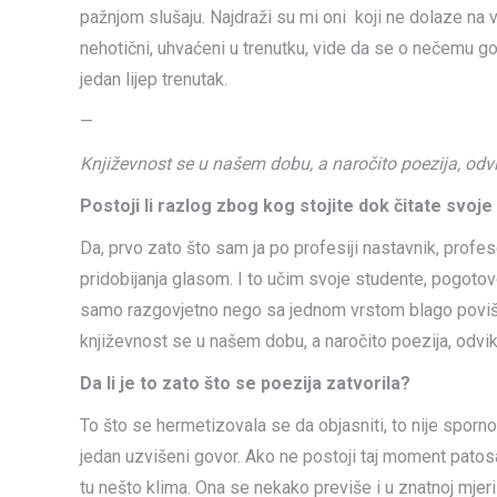
pažnjom slušaju. Najdraži su mi oni koji ne dolaze na v
nehotični, uhvaćeni u trenutku, vide da se o nečemu govo
jedan lijep trenutak.
—
Književnost se u našem dobu, a naročito poezija, odv
Postoji li razlog zbog kog stojite dok čitate svoje 
Da, prvo zato što sam ja po profesiji nastavnik, profes
pridobijanja glasom. I to učim svoje studente, pogoto
samo razgovjetno nego sa jednom vrstom blago povišen
književnost se u našem dobu, a naročito poezija, odvi
Da li je to zato što se poezija zatvorila?
To što se hermetizovala se da objasniti, to nije sporno
jedan uzvišeni govor. Ako ne postoji taj moment patosa 
tu nešto klima. Ona se nekako previše i u znatnoj mjeri 