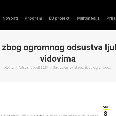
Novosti
Program
EU projekti
Multimedija
Prija
ti zbog ogromnog odsustva lj
vidovima
You are here:
Home
Arhiva novosti 2023
Savremeni svijet pati zbog ogromnog…
АВГ
8