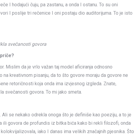
eče I hodajući čuju, pa zastanu, a onda I ostanu. To su oni
ri I poslije tri rečenice I oni postaju dio auditorijuma. To je isto
ikla svečanosti govora
prič
e?
or. Mislim da je vrlo važan taj model aficiranja odnosno
vo na kreativnom pisanju, da to što govore moraju da govore ne
e retoričnosti koja onda ima izvjesnog izgleda. Znate,
kla svečanosti govora. To mi jako smeta.
. Ali se nekako odrekla onoga što je definiše kao poeziju, a to je
ili govora de profundis iz bitka bića kako bi rekli filozofi, onda
kolokvijalizovala, iako I danas ima velikih značajnih pjesnika. Što