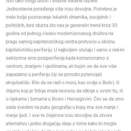
isto tako mogu uočiti i snažne lokalne razlike.
Jednostavna poređenja više nisu dovoljna. Potrebno je
malo bolje poznavanje lokalnih dinamika, socijalnih i
političkih, bez obzira što nas je generalni trend kroz 30
godina od jednog visoko modernizovanog društva na
pragu samog kapitalističkog centra pretvorio u običnu
kapitalističku periferiju. U najboljem slučaju i samo u nekim
sektorima smo poluperiferija kada komuniciramo s
centrom, znanjem i vještinama, ali bojim se da sve više
zapadamo u periferiju čiji se prirodni potencijali
eksploatišu. Bilo da se radi o moru, kao ovdje u Budvi, ili
litijumu koji je Srbija imala nesreću da otkrije u svom tlu, ili
o rijekama i šumama u Bosni i Hercegovini. Čini se da smo
sada svedeni na puku geografiju u kojoj ima sve manje i
manje ljudi. I sve te činjenice nisu dovoljne da stvore
alternativu i jednu drugačiju ideju o tome kako bi mogla