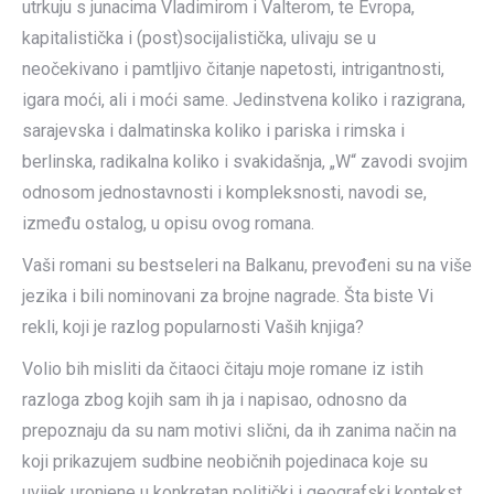
utrkuju s junacima Vladimirom i Valterom, te Evropa,
kapitalistička i (post)socijalistička, ulivaju se u
neočekivano i pamtljivo čitanje napetosti, intrigantnosti,
igara moći, ali i moći same. Jedinstvena koliko i razigrana,
sarajevska i dalmatinska koliko i pariska i rimska i
berlinska, radikalna koliko i svakidašnja, „W“ zavodi svojim
odnosom jednostavnosti i kompleksnosti, navodi se,
između ostalog, u opisu ovog romana.
Vaši romani su bestseleri na Balkanu, prevođeni su na više
jezika i bili nominovani za brojne nagrade. Šta biste Vi
rekli, koji je razlog popularnosti Vaših knjiga?
Volio bih misliti da čitaoci čitaju moje romane iz istih
razloga zbog kojih sam ih ja i napisao, odnosno da
prepoznaju da su nam motivi slični, da ih zanima način na
koji prikazujem sudbine neobičnih pojedinaca koje su
uvijek uronjene u konkretan politički i geografski kontekst.