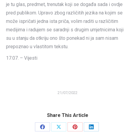
je tu glas, predmet, trenutak koji se događa sada i ovdje
pred publikom. Upravo zbog različitih jezika na kojim se
može ispričati jedna ista priča, volim raditi u različitim
medijima i radujem se saradnji s drugim umjetnicima koji
su u stanju da otkriju ono što ponekad ni ja sam nisam
prepoznao u vlastitom tekstu.
17.07. – Vijesti
21/07/2022
Share This Article
Share
Share
Share
Share