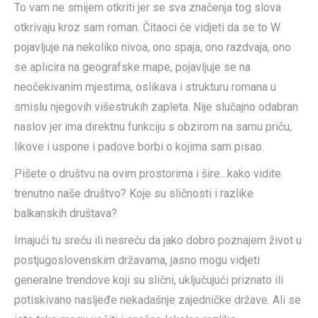
To vam ne smijem otkriti jer se sva značenja tog slova
otkrivaju kroz sam roman. Čitaoci će vidjeti da se to W
pojavljuje na nekoliko nivoa, ono spaja, ono razdvaja, ono
se aplicira na geografske mape, pojavljuje se na
neočekivanim mjestima, oslikava i strukturu romana u
smislu njegovih višestrukih zapleta. Nije slučajno odabran
naslov jer ima direktnu funkciju s obzirom na samu priču,
likove i uspone i padove borbi o kojima sam pisao.
Pišete o društvu na ovim prostorima i šire…kako vidite
trenutno naše društvo? Koje su sličnosti i razlike
balkanskih društava?
Imajući tu sreću ili nesreću da jako dobro poznajem život u
postjugoslovenskim državama, jasno mogu vidjeti
generalne trendove koji su slični, uključujući priznato ili
potiskivano nasljeđe nekadašnje zajedničke države. Ali se