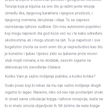
Tenzija koja je ključna za ono što ja radim jeste tenzija
između lika, njegovog karaktera i njegove prošlosti, i
njegovog vremena, okruženja i ideja. Tu se zapravo
razrešavaju njihove sudbine. Oni nisu autonomni pojedinci
koji mogu napraviti šta god hoće već su i te kako određeni
okolnostima, ali i mogu uticati na njih. Tu je napetost i sve
bogatstvo života sa svim onim što je nepredvidivo kao što
je konačno i ljubav. Upravo zato su ljubavne priče nosivi
stub mojih romana, a ne dodatak, sasvim sigurno ne
dekoracija niti zavođenje čitalaca.
Koliko Vam je važno mišljenje publike, a koliko kritike?
Svaki pisac koji bi rekao da mu nije važno mišljenje drugih
sigurno bi lagao. Naravno, niko od nas nije postavljen izvan
ili iznad same cirkulacije knjiga i njihove recepcije, inače ne
bi ni imalo smisla objavljivati ih. Mi želimo da naše knjige