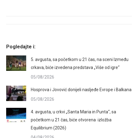
on
on
on
on
Facebook
X
Pinterest
LinkedIn
Post
navigation
Pogledajte i:
5. avgusta, sa početkom u 21 čas, na sceni Između
crkava, biće izvedena predstava „Više od igre“
05/08/2026
Hosprova i Jovović donijeli nasljeđe Evrope i Balkana
05/08/2026
4. avgusta, u crkvi „Santa Maria in Punta“, sa
početkom u 21 čas, biće otvorena izložba
Equilibrium (2026)
04/08/2026