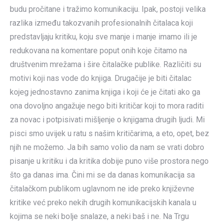
budu pročitane i tražimo komunikaciju. Ipak, postoji velika
razlika između takozvanih profesionalnih čitalaca koji
predstavljaju kritiku, koju sve manje i manje imamo ili je
redukovana na komentare poput onih koje čitamo na
društvenim mrežama i šire čitalačke publike. Različiti su
motivi koji nas vode do knjiga. Drugačije je biti čitalac
kojeg jednostavno zanima knjiga i koji će je čitati ako ga
ona dovoljno angažuje nego biti kritičar koji to mora raditi
za novac i potpisivati mišljenje o knjigama drugih ljudi. Mi
pisci smo uvijek u ratu s našim kritičarima, a eto, opet, bez
njih ne možemo. Ja bih samo volio da nam se vrati dobro
pisanje u kritiku i da kritika dobije puno više prostora nego
što ga danas ima. Čini mi se da danas komunikacija sa
čitalačkom publikom uglavnom ne ide preko književne
kritike već preko nekih drugih komunikacijskih kanala u
kojima se neki bolje snalaze, a neki baš i ne. Na Trgu