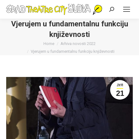
Search:
Vjerujem u fundamentalnu funkciju
književnosti
You are here:
Home
Arhiva novosti 2022
Vjerujem u fundamentalnu funkciju književnosti
ЈУЛ
21