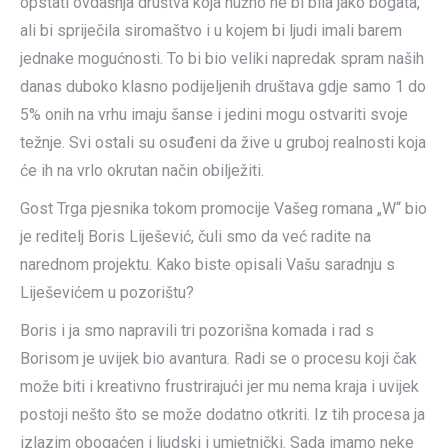
opstati ovdašnja društva koja nužno ne bi bila jako bogata,
ali bi spriječila siromaštvo i u kojem bi ljudi imali barem
jednake mogućnosti. To bi bio veliki napredak spram naših
danas duboko klasno podijeljenih društava gdje samo 1 do
5% onih na vrhu imaju šanse i jedini mogu ostvariti svoje
težnje. Svi ostali su osuđeni da žive u gruboj realnosti koja
će ih na vrlo okrutan način obilježiti.
Gost Trga pjesnika tokom promocije Vašeg romana „W“ bio
je reditelj Boris Liješević, čuli smo da već radite na
narednom projektu. Kako biste opisali Vašu saradnju s
Liješevićem u pozorištu?
Boris i ja smo napravili tri pozorišna komada i rad s
Borisom je uvijek bio avantura. Radi se o procesu koji čak
može biti i kreativno frustrirajući jer mu nema kraja i uvijek
postoji nešto što se može dodatno otkriti. Iz tih procesa ja
izlazim obogaćen i ljudski i umjetnički. Sada imamo neke