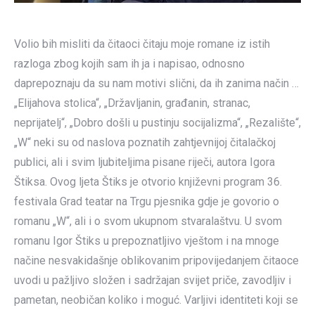
Volio bih misliti da čitaoci čitaju moje romane iz istih
razloga zbog kojih sam ih ja i napisao, odnosno
daprepoznaju da su nam motivi slični, da ih zanima način …
„Elijahova stolica“, „Državljanin, građanin, stranac,
neprijatelj“, „Dobro došli u pustinju socijalizma“, „Rezalište“,
„W“ neki su od naslova poznatih zahtjevnijoj čitalačkoj
publici, ali i svim ljubiteljima pisane riječi, autora Igora
Štiksa. Ovog ljeta Štiks je otvorio književni program 36.
festivala Grad teatar na Trgu pjesnika gdje je govorio o
romanu „W“, ali i o svom ukupnom stvaralaštvu. U svom
romanu Igor Štiks u prepoznatljivo vještom i na mnoge
načine nesvakidašnje oblikovanim pripovijedanjem čitaoce
uvodi u pažljivo složen i sadržajan svijet priče, zavodljiv i
pametan, neobičan koliko i moguć. Varljivi identiteti koji se