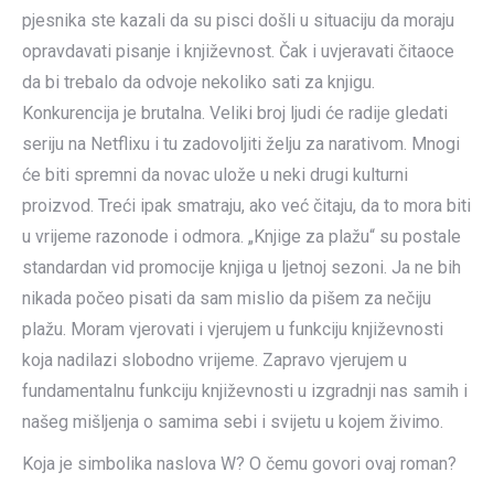
pjesnika ste kazali da su pisci došli u situaciju da moraju
opravdavati pisanje i književnost. Čak i uvjeravati čitaoce
da bi trebalo da odvoje nekoliko sati za knjigu.
Konkurencija je brutalna. Veliki broj ljudi će radije gledati
seriju na Netflixu i tu zadovoljiti želju za narativom. Mnogi
će biti spremni da novac ulože u neki drugi kulturni
proizvod. Treći ipak smatraju, ako već čitaju, da to mora biti
u vrijeme razonode i odmora. „Knjige za plažu“ su postale
standardan vid promocije knjiga u ljetnoj sezoni. Ja ne bih
nikada počeo pisati da sam mislio da pišem za nečiju
plažu. Moram vjerovati i vjerujem u funkciju književnosti
koja nadilazi slobodno vrijeme. Zapravo vjerujem u
fundamentalnu funkciju književnosti u izgradnji nas samih i
našeg mišljenja o samima sebi i svijetu u kojem živimo.
Koja je simbolika naslova W? O čemu govori ovaj roman?