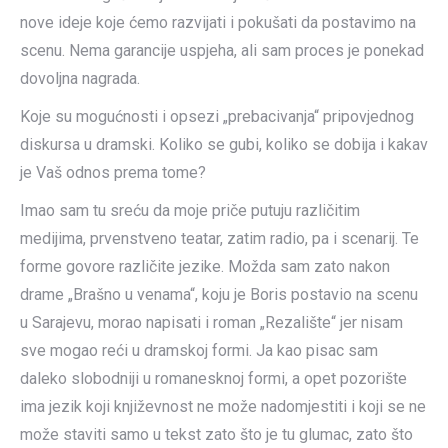
nove ideje koje ćemo razvijati i pokušati da postavimo na
scenu. Nema garancije uspjeha, ali sam proces je ponekad
dovoljna nagrada.
Koje su mogućnosti i opsezi „prebacivanja“ pripovjednog
diskursa u dramski. Koliko se gubi, koliko se dobija i kakav
je Vaš odnos prema tome?
Imao sam tu sreću da moje priče putuju različitim
medijima, prvenstveno teatar, zatim radio, pa i scenarij. Te
forme govore različite jezike. Možda sam zato nakon
drame „Brašno u venama“, koju je Boris postavio na scenu
u Sarajevu, morao napisati i roman „Rezalište“ jer nisam
sve mogao reći u dramskoj formi. Ja kao pisac sam
daleko slobodniji u romanesknoj formi, a opet pozorište
ima jezik koji književnost ne može nadomjestiti i koji se ne
može staviti samo u tekst zato što je tu glumac, zato što