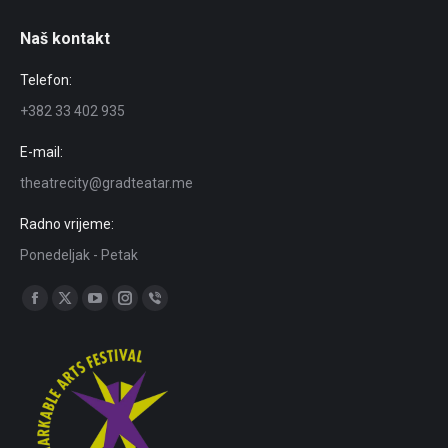
Naš kontakt
Telefon:
+382 33 402 935
E-mail:
theatrecity@gradteatar.me
Radno vrijeme:
Ponedeljak - Petak
Find us on:
Facebook
X
YouTube
Instagram
Viber
page
page
page
page
page
opens
opens
opens
opens
opens
in
in
in
in
in
new
new
new
new
new
window
window
window
window
window