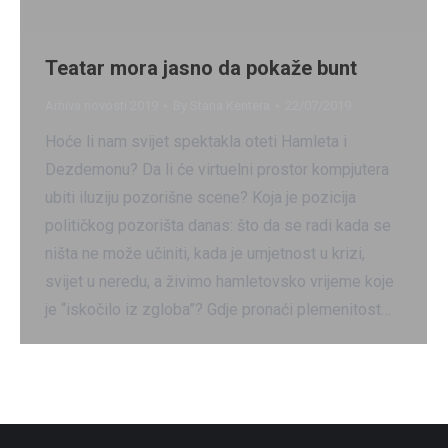
Teatar mora jasno da pokaže bunt
Arhiva novosti 2019
By
Stana Kentera
22/07/2019
Hoće li nam svijet spektakla oteti Hamleta i
Dezdemonu? Da li će virtuelni prostor kompjutera
ubiti iluziju pozorišne scene? Koja je pozicija
političkog pozorišta danas: što da se radi kada se
ništa ne može učiniti, kada je umjetnost u krizi,
svijet u neredu, a živimo hamletovsko vrijeme koje
je “iskočilo iz zgloba”? Gdje pronaći plemenitost…