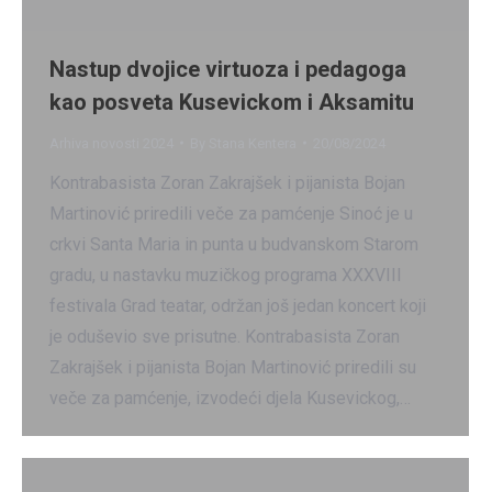
Nastup dvojice virtuoza i pedagoga
kao posveta Kusevickom i Aksamitu
Arhiva novosti 2024
By
Stana Kentera
20/08/2024
Kontrabasista Zoran Zakrajšek i pijanista Bojan
Martinović priredili veče za pamćenje Sinoć je u
crkvi Santa Maria in punta u budvanskom Starom
gradu, u nastavku muzičkog programa XXXVIII
festivala Grad teatar, održan još jedan koncert koji
je oduševio sve prisutne. Kontrabasista Zoran
Zakrajšek i pijanista Bojan Martinović priredili su
veče za pamćenje, izvodeći djela Kusevickog,…