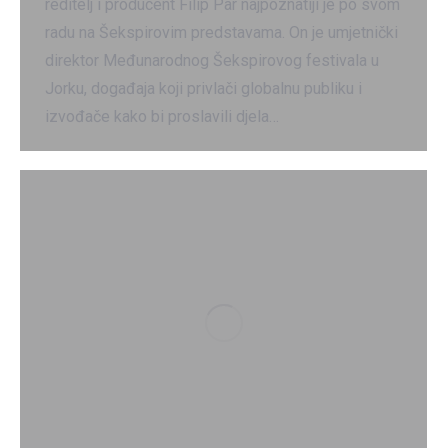
reditelj i producent Filip Par najpoznatiji je po svom
radu na Šekspirovim predstavama. On je umjetnički
direktor Međunarodnog Šekspirovog festivala u
Jorku, događaja koji privlači globalnu publiku i
izvođače kako bi proslavili djela…