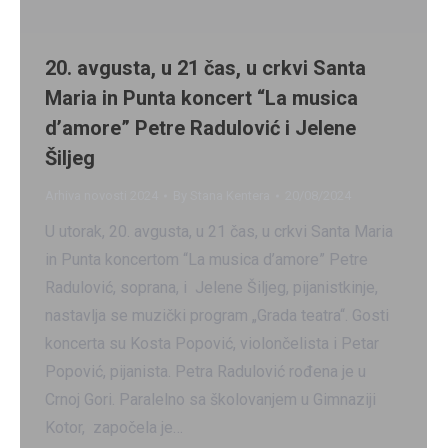
20. avgusta, u 21 čas, u crkvi Santa
Maria in Punta koncert “La musica
d’amore” Petre Radulović i Jelene
Šiljeg
Arhiva novosti 2024
By
Stana Kentera
20/08/2024
U utorak, 20. avgusta, u 21 čas, u crkvi Santa Maria
in Punta koncertom “La musica d’amore” Petre
Radulović, soprana, i Jelene Šiljeg, pijanistkinje,
nastavlja se muzički program „Grada teatra“. Gosti
koncerta su Kosta Popović, violončelista i Petar
Popović, pijanista. Petra Radulović rođena je u
Crnoj Gori. Paralelno sa školovanjem u Gimnaziji
Kotor, započela je…