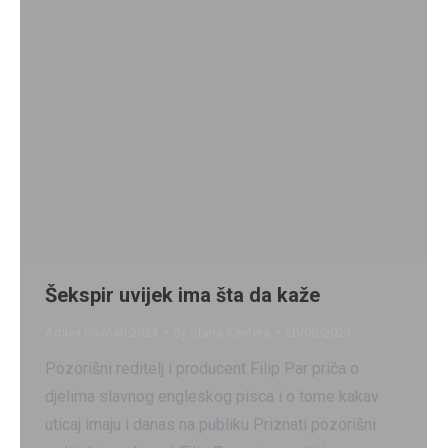
Šekspir uvijek ima šta da kaže
Arhiva novosti 2024
By
Stana Kentera
20/08/2024
Pozorišni reditelj i producent Filip Par priča o
djelima slavnog engleskog pisca i o tome kakav
uticaj imaju i danas na publiku Priznati pozorišni