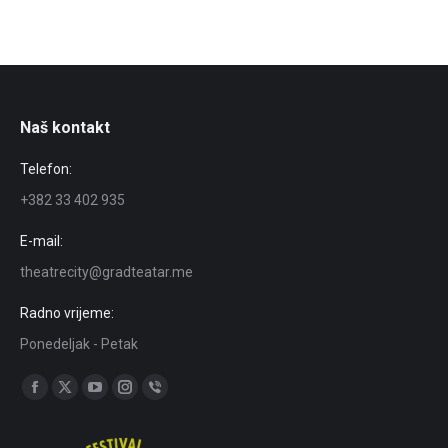
Naš kontakt
Telefon:
+382 33 402 935
E-mail:
theatrecity@gradteatar.me
Radno vrijeme:
Ponedeljak - Petak
Find us on:
Facebook
X
YouTube
Instagram
Viber
page
page
page
page
page