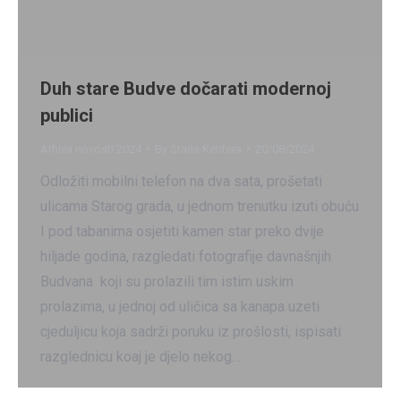
Duh stare Budve dočarati modernoj
publici
Arhiva novosti 2024
By
Stana Kentera
20/08/2024
Odložiti mobilni telefon na dva sata, prošetati
ulicama Starog grada, u jednom trenutku izuti obuću
I pod tabanima osjetiti kamen star preko dvije
hiljade godina, razgledati fotografije davnašnjih
Budvana koji su prolazili tim istim uskim
prolazima, u jednoj od uličica sa kanapa uzeti
cjeduljicu koja sadrži poruku iz prošlosti, ispisati
razglednicu koaj je djelo nekog…