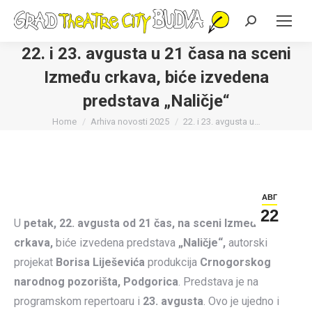
Search:
22. i 23. avgusta u 21 časa na sceni
Između crkava, biće izvedena
predstava „Naličje“
You are here:
Home
Arhiva novosti 2025
22. i 23. avgusta u…
АВГ
22
U
petak, 22. avgusta od 21 čas, na sceni Između
crkava,
biće izvedena predstava
„Naličje“,
autorski
projekat
Borisa Liješevića
produkcija
Crnogorskog
narodnog pozorišta, Podgorica
. Predstava je na
programskom repertoaru i
23. avgusta
. Ovo je ujedno i