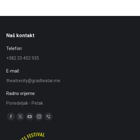
Naš kontakt
Telefon:
+382 33 402 935
E-mail:
theatrecity@gradteatar.me
Radno vrijeme:
Ponedeljak - Petak
Find us on:
Facebook
X
YouTube
Instagram
Viber
page
page
page
page
page
opens
opens
opens
opens
opens