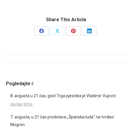
Share This Article
Share
Share
Share
Share
on
on
on
on
Facebook
X
Pinterest
LinkedIn
Post
navigation
Pogledajte i:
8. avgusta u 21 čas, gost Trga pjesnika je Vladimir Vujović
08/08/2026
7. avgusta, u 21 čas predstava „Španska luda“ na tvrđavi
Mogren