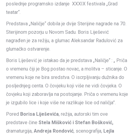
poslednje programsko izdanje XXXIX festivala „Grad
teatar“.
Predstava „Naličje“ dobila je dvije Sterijine nagrade na 70.
Sterijinom pozorju u Novom Sadu. Boris Liješević
nagrađen je za režiju, a glumac Aleksandar Radulović za
glumačko ostvarenje.
Boris Liješević je istakao da je predstava „Naličje“ : „ Priča
o vremenu čiji je Bog postao novac, a molitva – sticanje. O
vremenu koje ne bira sredstva. O iscrpljivanju dužnika do
posljednjeg centa. O čovjeku koji više ne vidi čovjeka. O
čovjeku koji zaboravlja na postojanje. Priča o vremenu koje
je izgubilo lice i koje više ne razlikuje lice od naličja”.
Pored
Borisa Liješevića
, režija, autorski tim ove
predstave čine
Stela Mišković i Stefan Bošković,
dramaturgija,
Andreja Rondović
, scenografija,
Lejla