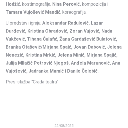
Hodžić
, kostimografija,
Nina Perović,
kompozicija i
Tamara Vujošević Mandić
, koreografija.
U predstavi igraju:
Aleksandar Radulović, Lazar
Đurđević, Kristina Obradović, Zoran Vujović, Nada
Vukčević, Tihana Ćulafić, Žana Gardašević Bulatović,
Branka Otašević/Mirjana Spaić, Jovan Dabović, Jelena
Nenezić, Kristina Mrkić, Jelena Minić, Mirjana Spajić,
Julija MIlačić Petrović Njegoš, Anđela Marunović, Ana
Vujošević, Jadranka Mamić i Danilo Čelebić.
Pres-služba “Grada teatra”
22/08/2025