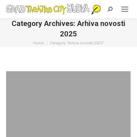
Search:
Category Archives:
Arhiva novosti
2025
You are here:
Home
Category "Arhiva novosti 2025"