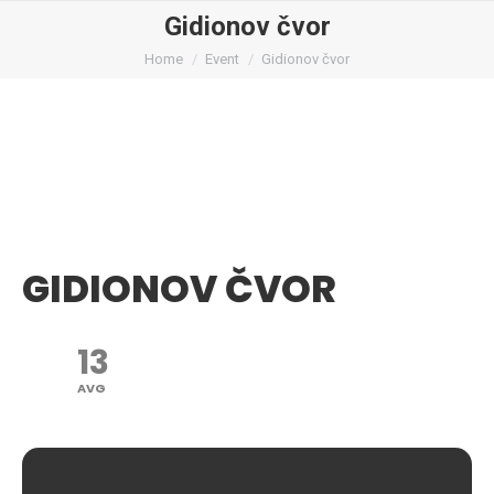
Gidionov čvor
You are here:
Home
Event
Gidionov čvor
GIDIONOV ČVOR
13
AVG