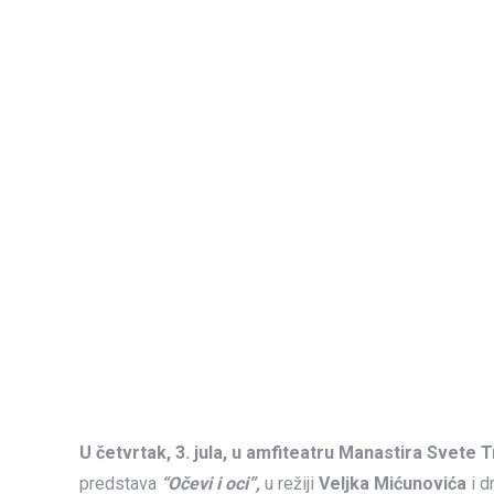
U četvrtak, 3. jula, u amfiteatru Manastira Svete 
predstava
“Očevi i oci”,
u režiji
Veljka Mićunovića
i d