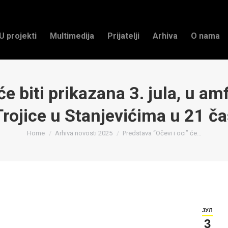
U projekti
Multimedija
Prijatelji
Arhiva
O nama
će biti prikazana 3. jula, u a
Trojice u Stanjevićima u 21 ča
You are here:
Home
Arhiva novosti 2025
Predstava “Očevi i oci” će…
ЈУЛ
3