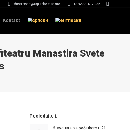
theatrecity@gradteatar.me
+382 33 402 935
Search:
Kontakt
mfiteatru Manastira Svete
s
Pogledajte i:
6. avgusta, sa početkom u 21