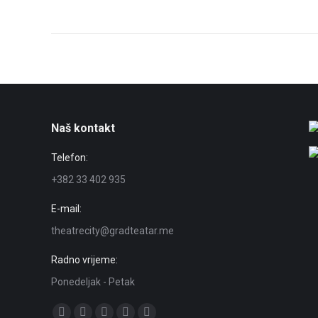
navigation
Naš kontakt
Telefon:
+382 33 402 935
E-mail:
theatrecity@gradteatar.me
Radno vrijeme:
Ponedeljak - Petak
Find us on: