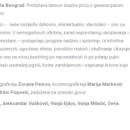
ta Beograd
. Predstava donosi snažnu priču o generacijskom
ti.
 oci – naše nasljeđe duhovno, intelektualno, ideološko – ono sa
živimo. U nemogućnosti otklona, zarad neprestanog iskopavanja i
eprestano – podsjećaju, progone nadziru i opominju. Iz krhotina
ćenosti, ugrožene intime, porodični raskoli i otuđivanja. Ukazuje
lo ono na nivou bazičnog po nacionalnosti ili po pitanju puko
ši unutrašnji egzili, bolne zarobljenosti i osjećanje krivice koje
grafkinja
Zorana Petrov
, kostimografkinja
Marija Marković
 Mrkić Popović,
zadužena za scenski govor.
, Aleksandar Vučković, Vanja Ejdus, Vanja Milačić, Sena