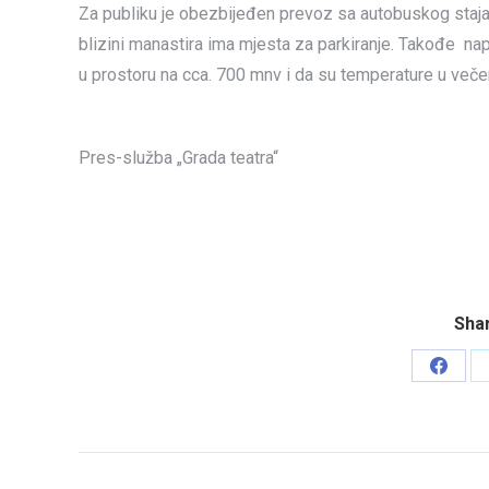
Za publiku je obezbijeđen prevoz sa autobuskog staja
blizini manastira ima mjesta za parkiranje. Takođe n
u prostoru na cca. 700 mnv i da su temperature u več
Pres-služba „Grada teatra“
Shar
Share
on
Faceb
Post