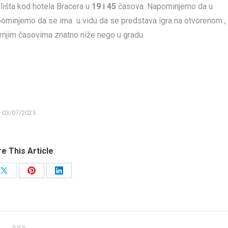
lišta kod hotela Bracera u
19 i 45
časova. Napominjemo da u
apominjemo da se ima u vidu da se predstava igra na otvorenom ,
ernjim časovima znatno niže nego u gradu.
03/07/2025
e This Article
Share
Share
Share
on
on
on
ook
X
Pinterest
LinkedIn