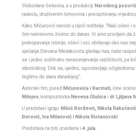
Slobodana Selenića, a u produkciji
Narodnog pozoriš
raskolu, društvenim lomovima i preispitivanju vrijednos
Kako Mićunović navodi u riječi reditelja: “Naši očevi i
čim neminovno živimo do danas. Ili smo prisiljeni da 
prekopavanja istorije, očevi i oci, obitavaju oko nas n
sjećanja Stevana Medakovića gledaju nas, naše raspolu
se i jedno suštinsko nerazumjevanje različitosti, pa bi
ideološkog. Dok se, ujedno, ispostavljaju očiglednima na
teglimo do dana današnjeg”.
Autorski tim, pored
Mićunovića i Đarmati
, čine sceno
Milojev
, kompozitorka
Nevena Glušica
i
dr Ljiljana
U predstavi igraju:
Miloš Đorđević, Nikola Rakočević
Đorović, Iva Milanović i Nikola Ristanovski
.
Predstava će biti izvedena i
4. jula.