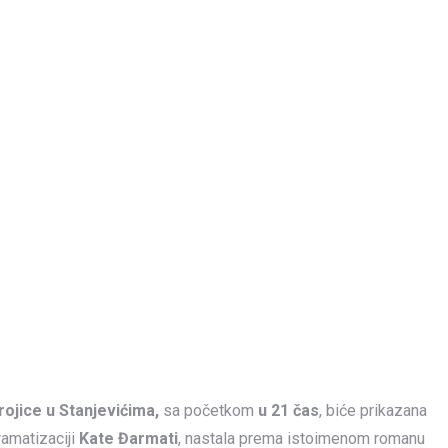
Trojice u Stanjevićima
,
sa početkom
u 21 čas
, biće prikazana
ramatizaciji
Kate Đarmati
, nastala prema istoimenom romanu