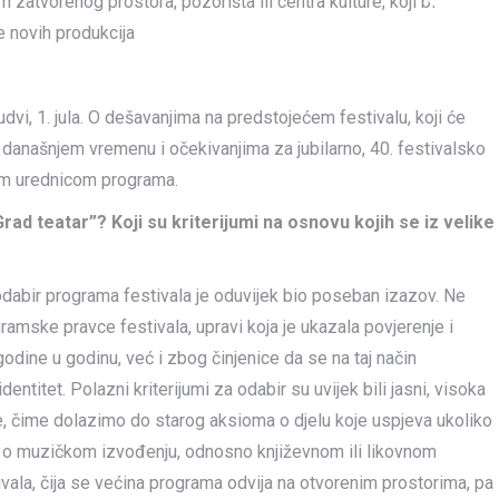
zatvorenog prostora, pozorišta ili centra kulture, koji bi
e novih produkcija
dvi, 1. jula. O dešavanjima na predstojećem festivalu, koji će
 današnjem vremenu i očekivanjima za jubilarno, 40. festivalsko
om urednicom programa.
ad teatar”? Koji su kriterijumi na osnovu kojih se iz velike
 odabir programa festivala je oduvijek bio poseban izazov. Ne
amske pravce festivala, upravi koja je ukazala povjerenje i
odine u godinu, već i zbog činjenice da se na taj način
entitet. Polazni kriterijumi za odabir su uvijek bili jasni, visoka
e, čime dolazimo do starog aksioma o djelu koje uspjeva ukoliko
bilo o muzičkom izvođenju, odnosno književnom ili likovnom
tivala, čija se većina programa odvija na otvorenim prostorima, pa