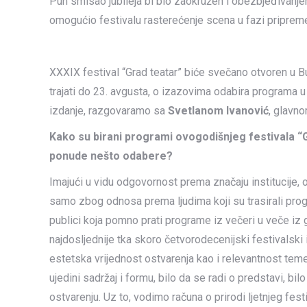
Pun smisao jubileja bi bio zaokružen i obezbjeđivanjem 
omogućio festivalu rasterećenje scena u fazi priprem
XXXIX festival “Grad teatar” biće svečano otvoren u Bu
trajati do 23. avgusta, o izazovima odabira programa u
izdanje, razgovaramo sa
Svetlanom Ivanović
, glavn
Kako su birani programi ovogodišnjeg festivala “Gr
ponude nešto odabere?
Imajući u vidu odgovornost prema značaju institucije,
samo zbog odnosa prema ljudima koji su trasirali progr
publici koja pomno prati programe iz večeri u veče iz g
najdosljednije tka skoro četvorodecenijski festivalski id
estetska vrijednost ostvarenja kao i relevantnost tem
ujedini sadržaj i formu, bilo da se radi o predstavi, 
ostvarenju. Uz to, vodimo računa o prirodi ljetnjeg fes