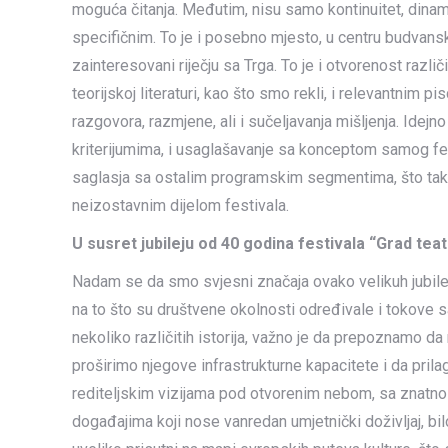
moguća čitanja. Međutim, nisu samo kontinuitet, dinam
specifičnim. To je i posebno mjesto, u centru budvanskog
zainteresovani riječju sa Trga. To je i otvorenost razl
teorijskoj literaturi, kao što smo rekli, i relevantnim 
razgovora, razmjene, ali i sučeljavanja mišljenja. Idej
kriterijumima, i usaglašavanje sa konceptom samog festi
saglasja sa ostalim programskim segmentima, što takođ
neizostavnim dijelom festivala.
U susret jubileju od 40 godina festivala “Grad tea
Nadam se da smo svjesni značaja ovako velikuh jubilej
na to što su društvene okolnosti određivale i tokove s
nekoliko različitih istorija, važno je da prepoznamo da
proširimo njegove infrastrukturne kapacitete i da pr
rediteljskim vizijama pod otvorenim nebom, sa znatno
događajima koji nose vanredan umjetnički doživljaj, bil