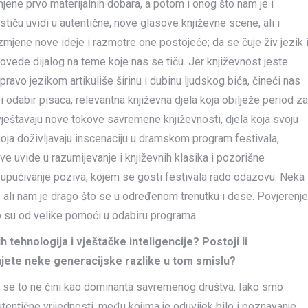
jene prvo materijalnih dobara, a potom i onog što nam je i
 stiču uvidi u autentične, nove glasove književne scene, ali i
zmjene nove ideje i razmotre one postojeće; da se čuje živ jezik 
ovede dijalog na teme koje nas se tiču. Jer književnost jeste
pravo jezikom artikuliše širinu i dubinu ljudskog bića, čineći nas
 odabir pisaca; relevantna književna djela koja obilježe period za
ještavaju nove tokove savremene književnosti, djela koja svoju
 koja doživljavaju inscenaciju u dramskom program festivala,
nove uvide u razumijevanje i književnih klasika i pozorišne
a upućivanje poziva, kojem se gosti festivala rado odazovu. Neka
ali nam je drago što se u određenom trenutku i dese. Povjerenje
ako su od velike pomoći u odabiru programa.
h tehnologija i vještačke inteligencije? Postoji li
ćujete neke generacijske razlike u tom smislu?
ko se to ne čini kao dominanta savremenog društva. Iako smo
utentične vrijednosti, među kojima je oduvijek bilo i poznavanje