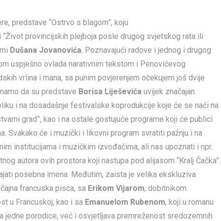
re, predstave “Ostrvo s blagom”, koju
 i “Život provincijskih plejboja posle drugog svjetskog rata ili
ami
Dušana Jovanovića
. Poznavajući radove i jednog i drugog
kom uspješno ovlada narativnim tekstom i Penovićevog
udskih vrlina i mana, sa punim povjerenjem očekujem još dvije
 Znamo da su predstave
Borisa Liješevića
uvijek značajan
liku i na dosadašnje festivalske koprodukcije koje će se naći na
arni grad”, kao i na ostale gostujuće programe koji će publici
 Svakako će i muzički i likovni program svratiti pažnju i na
im institucijama i muzičkim izvođačima, ali nas upoznati i npr.
ltnog autora ovih prostora koji nastupa pod alijasom “Kralj Čačka”.
vajati posebna imena. Međutim, zaista je velika ekskluziva
čajna francuska pisca, sa
Erikom Vijarom
, dobitnikom
st u Francuskoj, kao i sa
Emanuelom Rubenom
, koji u romanu
na jedne porodice, već i osvjetljava premreženost sredozemnih