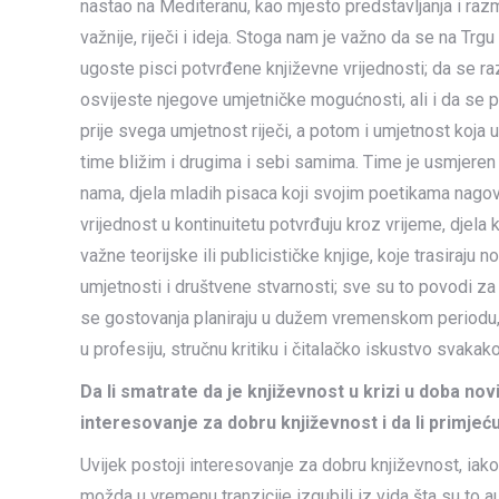
nastao na Mediteranu, kao mjesto predstavljanja i razm
važnije, riječi i ideja. Stoga nam je važno da se na Trgu
ugoste pisci potvrđene književne vrijednosti; da se ra
osvijeste njegove umjetničke mogućnosti, ali i da se p
prije svega umjetnost riječi, a potom i umjetnost koja u
time bližim i drugima i sebi samima. Time je usmjeren i
nama, djela mladih pisaca koji svojim poetikama nagov
vrijednost u kontinuitetu potvrđuju kroz vrijeme, djela
važne teorijske ili publicističke knjige, koje trasiraju 
umjetnosti i društvene stvarnosti; sve su to povodi z
se gostovanja planiraju u dužem vremenskom periodu, 
u profesiju, stručnu kritiku i čitalačko iskustvo svak
Da li smatrate da je književnost u krizi u doba novi
interesovanje za dobru književnost i da li primje
Uvijek postoji interesovanje za dobru književnost, ia
možda u vremenu tranzicije izgubili iz vida šta su to a