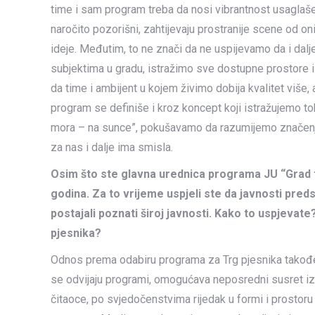
time i sam program treba da nosi vibrantnost usaglaš
naročito pozorišni, zahtijevaju prostranije scene od oni
ideje. Međutim, to ne znači da ne uspijevamo da i dalj
subjektima u gradu, istražimo sve dostupne prostore i
da time i ambijent u kojem živimo dobija kvalitet više,
program se definiše i kroz koncept koji istražujemo to
mora – na sunce”, pokušavamo da razumijemo značenje p
za nas i dalje ima smisla.
Osim što ste glavna urednica programa JU “Grad t
godina. Za to vrijeme uspjeli ste da javnosti pred
postajali poznati široj javnosti. Kako to uspjevat
pjesnika?
Odnos prema odabiru programa za Trg pjesnika takođ
se odvijaju programi, omogućava neposredni susret izme
čitaoce, po svjedočenstvima rijedak u formi i prostoru 