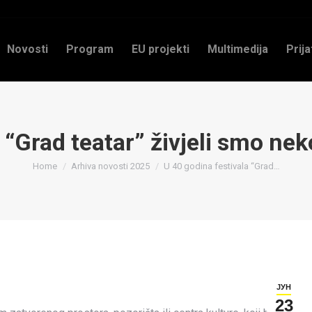
Novosti
Program
EU projekti
Multimedija
Prija
“Grad teatar” živjeli smo nekol
You are here:
Home
Arhiva novosti 2025
U 40 godina festivala “Grad…
ЈУН
23