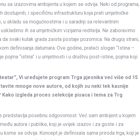
enu sa izazovima ambijenta u kojem se odvija. Neki od programa,
h dostupnih, i specifičnu infrastrukturu koja prati umjetničke
e, u skladu sa mogućnostima i u saradnji sa relevantnim
 uskladimo ih sa umjetničkim vizijama reditelja. Ne zaboravimo
 a da svaki kutak grada zaista postaje pozornica. Na drugoj strani,
kom definisanja datumara. Ove godine, prateći slogan “Istina –
ojma “istina” i u umjetnosti i u društvu post-istine, pojma koji
eatar”, Vi uređujete program Trga pjesnika već više od 15
stavite mnoge nove autore, od kojih su neki tek kasnije
e? Kako izgleda proces selekcije pisaca i tema za Trg
e predstavlja posebnu odgovornost. Već sam ambijent u kojem
đu autora i publike, koji je uvijek izazov i za goste i za
u kome se odvija. Koncept je definisala sama priroda trga, koji je