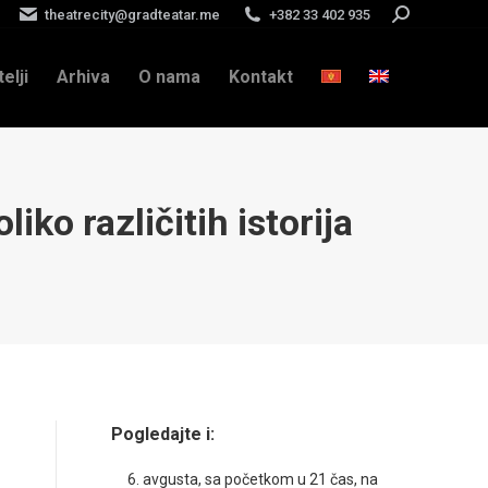
theatrecity@gradteatar.me
+382 33 402 935
Search:
telji
Arhiva
O nama
Kontakt
iko različitih istorija
Pogledajte i:
6. avgusta, sa početkom u 21 čas, na