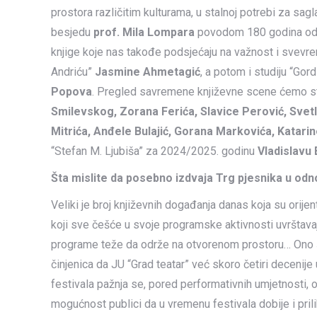
prostora različitim kulturama, u stalnoj potrebi za s
besjedu
prof. Mila Lompara
povodom 180 godina od ob
knjige koje nas takođe podsjećaju na važnost i svevre
Andriću”
Jasmine Ahmetagić
, a potom i studiju “Go
Popova
. Pregled savremene književne scene ćemo steć
Smilevskog, Zorana Ferića, Slavice Perović, Svet
Mitrića, Anđele Bulajić, Gorana Markovića, Katarin
“Stefan M. Ljubiša” za 2024/2025. godinu
Vladislavu 
Šta mislite da posebno izdvaja Trg pjesnika u od
Veliki je broj književnih događanja danas koja su orije
koji sve češće u svoje programske aktivnosti uvrštavaj
programe teže da održe na otvorenom prostoru… Ono št
činjenica da JU “Grad teatar” već skoro četiri decenij
festivala pažnja se, pored performativnih umjetnosti,
mogućnost publici da u vremenu festivala dobije i prili