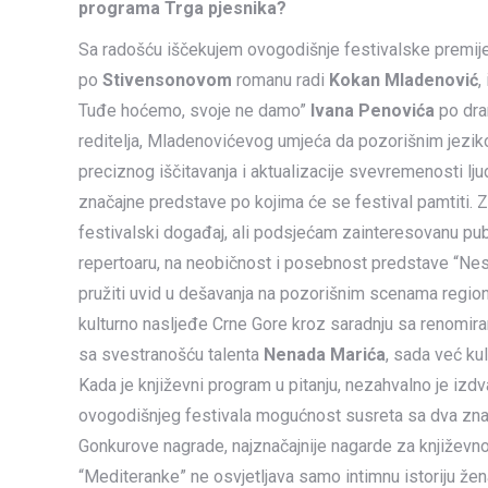
programa Trga pjesnika?
Sa radošću iščekujem ovogodišnje festivalske premije
po
Stivensonovom
romanu radi
Kokan Mladenović
,
Tuđe hoćemo, svoje ne damo”
Ivana Penovića
po dr
reditelja, Mladenovićevog umjeća da pozorišnim jezi
preciznog iščitavanja i aktualizacije svevremenosti lj
značajne predstave po kojima će se festival pamtiti.
festivalski događaj, ali podsjećam zainteresovanu pub
repertoaru, na neobičnost i posebnost predstave “Nestv
pružiti uvid u dešavanja na pozorišnim scenama regiona.
kulturno nasljeđe Crne Gore kroz saradnju sa renomiran
sa svestranošću talenta
Nenada Marića
, sada već ku
Kada je književni program u pitanju, nezahvalno je izd
ovogodišnjeg festivala mogućnost susreta sa dva zna
Gonkurove nagrade, najznačajnije nagarde za književno
“Mediteranke” ne osvjetljava samo intimnu istoriju že