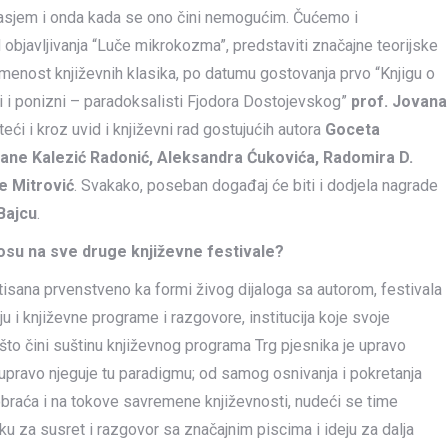
aglasjem i onda kada se ono čini nemogućim. Čućemo i
javljivanja “Luče mikrokozma”, predstaviti značajne teorijske
menost književnih klasika, po datumu gostovanja prvo “Knjigu o
rdi i ponizni – paradoksalisti Fjodora Dostojevskog”
prof. Jovana
i i kroz uvid i književni rad gostujućih autora
Goceta
lane Kalezić Radonić, Aleksandra Ćukovića, Radomira D.
e Mitrović
. Svakako, poseban događaj će biti i dodjela nagrade
Bajcu
.
nosu na sve druge književne festivale?
ntisana prvenstveno ka formi živog dijaloga sa autorom, festivala
u i književne programe i razgovore, institucija koje svoje
o čini suštinu književnog programa Trg pjesnika je upravo
e upravo njeguje tu paradigmu; od samog osnivanja i pokretanja
 obraća i na tokove savremene književnosti, nudeći se time
ku za susret i razgovor sa značajnim piscima i ideju za dalja