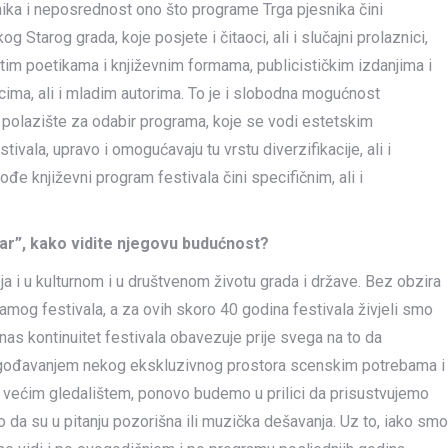
ika i neposrednost ono što programe Trga pjesnika čini
 Starog grada, koje posjete i čitaoci, ali i slučajni prolaznici,
ičitim poetikama i književnim formama, publicističkim izdanjima i
piscima, ali i mladim autorima. To je i slobodna mogućnost
no polazište za odabir programa, koje se vodi estetskim
vala, upravo i omogućavaju tu vrstu diverzifikacije, ali i
e književni program festivala čini specifičnim, ali i
tar”, kako vidite njegovu budućnost?
a i u kulturnom i u društvenom životu grada i države. Bez obzira
amog festivala, a za ovih skoro 40 godina festivala živjeli smo
 nas kontinuitet festivala obavezuje prije svega na to da
ilagođavanjem nekog ekskluzivnog prostora scenskim potrebama i
 većim gledalištem, ponovo budemo u prilici da prisustvujemo
o da su u pitanju pozorišna ili muzička dešavanja. Uz to, iako smo