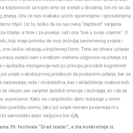
e književnosti sa kojim smo se sretali u školama, čini mi se da
og znanja. Ona će nas svakako učiniti spremnijima i sposobnijima
emo htjeli. Uz to, teško da će nas neka “dajdžest” varijanta
 za čitanje, a time i za pisanje, važi ona “sve u svoje vrijeme”. O
rki, koji imaju potrebu da svoj doživljaj savremenog svijeta i
 sve češće iskazuju u književnoj formi. Time se otvara i pitanje
h tvoraca, nudeći nam u kratkom vremenu odgovore na pitanja za
i vještačka inteligencija radi po principu prirodnih kognitivnih
još uvijek u ekskluzivnoj prednosti da postavimo pitanje, bar za
 saznavanja, rada i stvaralaštva, kao i skladištenja svakovrsnih
da iskaže sav varijetet ljudskih emocija i doživljaja, aIi i da da
o susrećemo. Kako se i umjetničko djelo dokazuje u onom
lazi poetičku normu, tako još uvijek nemam povjerenja ni u
 bi samostalni autor isključivo bio EjAj.
rama 39. festivala “Grad teatar”, a šta konkretnije iz