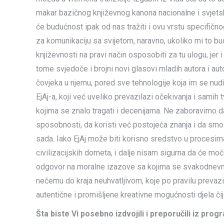
makar bazičnog književnog kanona nacionalne i svjetsk
će budućnost ipak od nas tražiti i ovu vrstu specifičn
za komunikaciju sa svijetom, naravno, ukoliko mi to bud
književnosti na pravi način osposobiti za tu ulogu, jer i
tome svjedoče i brojni novi glasovi mladih autora i auto
čovjeka u njemu, pored sve tehnologije koja im se nudi,
EjAj-a, koji već uveliko prevazilazi očekivanja i sami
kojima se znalo tragati i decenijama. Ne zaboravimo da 
sposobnosti, da koristi već postojeća znanja i da smo 
sada. Iako EjAj može biti korisno sredstvo u procesima
civilizacijskih dometa, i dalje nisam sigurna da će moći 
odgovor na moralne izazove sa kojima se svakodnevn
nečemu do kraja neuhvatljivom, koje po pravilu prevazi
autentične i promišljene kreativne mogućnosti djela čiji
Šta biste Vi posebno izdvojili i preporučili iz prog