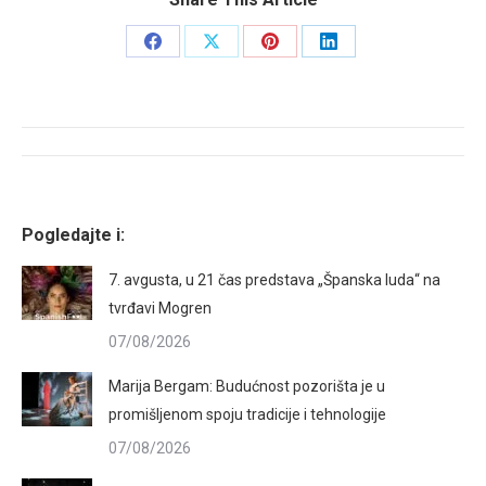
Share
Share
Share
Share
on
on
on
on
Facebook
X
Pinterest
LinkedIn
Post
navigation
Pogledajte i:
7. avgusta, u 21 čas predstava „Španska luda“ na
tvrđavi Mogren
07/08/2026
Marija Bergam: Budućnost pozorišta je u
promišljenom spoju tradicije i tehnologije
07/08/2026