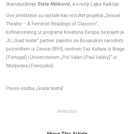
dramaturškinje
Stele Mišković
, a u režiji Lajke Kaikčije.
Ove predstave su nastale kao rezultat projekta „Sexual
Theatre – A Feminist Readings of Classics“,
kofinansiranog iz programa Kreativna Evropa, na kojem je
JU „Grad teatar“ partner zajedno sa Bosanskim narodnim
pozorištem iz Zenice (BIH), centrom Faz Kultura iz Brage
(Portugal) i Univerzitetom „Pol Valeri (Paul Valéry)“ iz
Monpeljea (Francuska).
Press-služba „Grada teatra“
09/06/2025
Share This Article