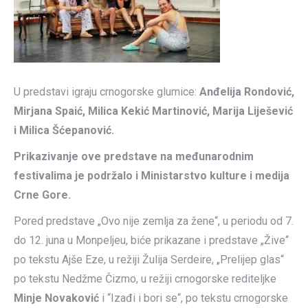
U predstavi igraju crnogorske glumice:
Anđelija Rondović,
Mirjana Spaić, Milica Kekić Martinović, Marija Liješević
i Milica Šćepanović.
Prikazivanje ove predstave na međunarodnim
festivalima je podržalo i Ministarstvo kulture i medija
Crne Gore.
Pored predstave „Ovo nije zemlja za žene“, u periodu od 7.
do 12. juna u Monpeljeu, biće prikazane i predstave „Žive“
po tekstu Ajše Eze, u režiji Žulija Serdeire, „Prelijep glas“
po tekstu Nedžme Čizmo, u režiji crnogorske rediteljke
Minje Novaković
i “Izađi i bori se“, po tekstu crnogorske