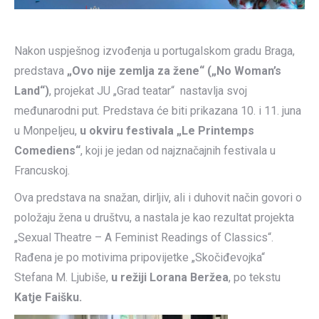
Nakon uspješnog izvođenja u portugalskom gradu Braga,
predstava
„Ovo nije zemlja za žene“ („No Woman’s
Land“)
, projekat JU „Grad teatar“ nastavlja svoj
međunarodni put. Predstava će biti prikazana 10. i 11. juna
u Monpeljeu,
u okviru festivala „Le Printemps
Comediens“
, koji je jedan od najznačajnih festivala u
Francuskoj.
Ova predstava na snažan, dirljiv, ali i duhovit način govori o
položaju žena u društvu, a nastala je kao rezultat projekta
„Sexual Theatre – A Feminist Readings of Classics“.
Rađena je po motivima pripovijetke „Skočiđevojka“
Stefana M. Ljubiše,
u režiji Lorana Beržea
, po tekstu
Katje Faišku.